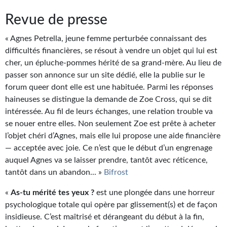
Journal d'un homme des bois
Revue de presse
FORUMS
« Agnes Petrella, jeune femme perturbée connaissant des
difficultés financières, se résout à vendre un objet qui lui est
CONTACT
cher, un épluche-pommes hérité de sa grand-mère. Au lieu de
Nous contacter
passer son annonce sur un site dédié, elle la publie sur le
forum queer dont elle est une habituée. Parmi les réponses
F.A.Q.
haineuses se distingue la demande de Zoe Cross, qui se dit
intéressée. Au fil de leurs échanges, une relation trouble va
Soumettre un manuscrit
se nouer entre elles. Non seulement Zoe est prête à acheter
l’objet chéri d’Agnes, mais elle lui propose une aide financière
Support technique
— acceptée avec joie. Ce n’est que le début d’un engrenage
auquel Agnes va se laisser prendre, tantôt avec réticence,
tantôt dans un abandon... »
Bifrost
«
As-tu mérité tes yeux ?
est une plongée dans une horreur
psychologique totale qui opère par glissement(s) et de façon
insidieuse. C’est maîtrisé et dérangeant du début à la fin,