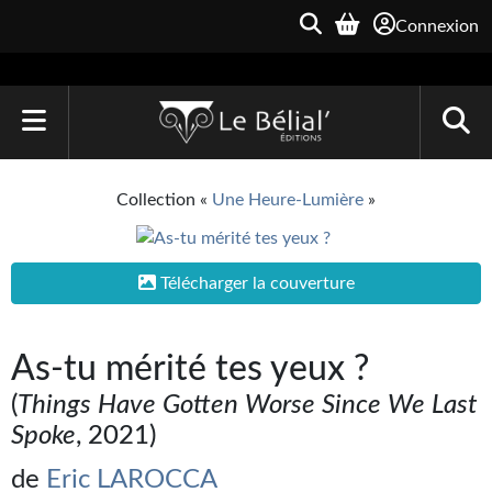
Connexion
ACCUEIL
Collection «
Une Heure-Lumière
»
LIVRES
Le Bélial'
Télécharger la couverture
Une Heure-Lumière
As-tu mérité tes yeux ?
Archive du Futur
(
Things Have Gotten Worse Since We Last
Parallaxe
Spoke
, 2021)
Quarante-Deux
de
Eric LAROCCA