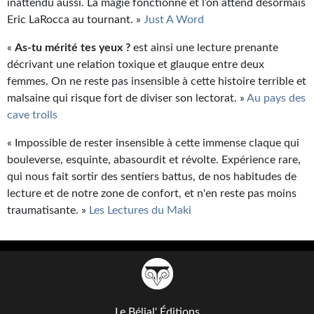
inattendu aussi. La magie fonctionne et l’on attend désormais
Eric LaRocca au tournant. »
Just A Word
«
As-tu mérité tes yeux ?
est ainsi une lecture prenante
décrivant une relation toxique et glauque entre deux
femmes. On ne reste pas insensible à cette histoire terrible et
malsaine qui risque fort de diviser son lectorat. »
Au pays des
cave trolls
« Impossible de rester insensible à cette immense claque qui
bouleverse, esquinte, abasourdit et révolte. Expérience rare,
qui nous fait sortir des sentiers battus, de nos habitudes de
lecture et de notre zone de confort, et n'en reste pas moins
traumatisante. »
Les Lectures du Maki
Le Bélial' Éditions