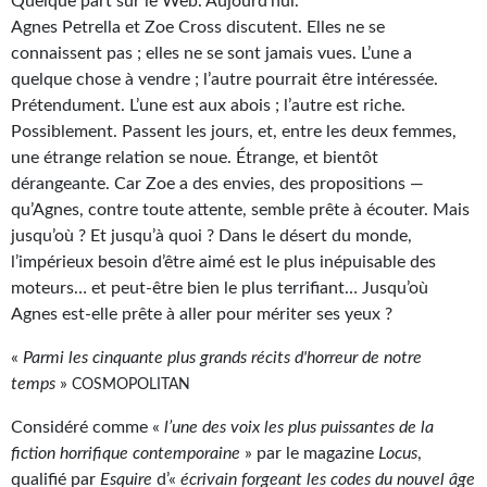
Quelque part sur le Web. Aujourd’hui.
Agnes Petrella et Zoe Cross discutent. Elles ne se
Gratuit
connaissent pas ; elles ne se sont jamais vues. L’une a
Sans DRM
quelque chose à vendre ; l’autre pourrait être intéressée.
Prétendument. L’une est aux abois ; l’autre est riche.
BIFROST
Possiblement. Passent les jours, et, entre les deux femmes,
une étrange relation se noue. Étrange, et bientôt
Tous les numéros
dérangeante. Car Zoe a des envies, des propositions —
qu’Agnes, contre toute attente, semble prête à écouter. Mais
En numérique
jusqu’où ? Et jusqu’à quoi ? Dans le désert du monde,
S'abonner
l’impérieux besoin d’être aimé est le plus inépuisable des
moteurs… et peut-être bien le plus terrifiant… Jusqu’où
Les critiques
Agnes est-elle prête à aller pour mériter ses yeux ?
Le blog
«
Parmi les cinquante plus grands récits d'horreur de notre
temps
»
COSMOPOLITAN
Le prix des lecteurs
Considéré comme «
l’une des voix les plus puissantes de la
GOODIES
fiction horrifique contemporaine
» par le magazine
Locus
,
qualifié par
Esquire
d’«
écrivain forgeant les codes du nouvel âge