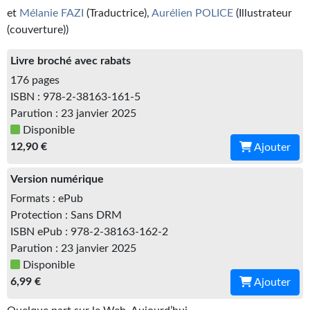
Kvasar
et
Mélanie FAZI
(Traductrice),
Aurélien POLICE
(Illustrateur
(couverture))
Pulps
Livre broché avec rabats
Wotan
176 pages
Étoiles vives
ISBN : 978-2-38163-161-5
Parution : 23 janvier 2025
Yellow Submarine
Disponible
12,90 €
Ajouter
NUMÉRIQUE
Version numérique
Romans et recueils
Formats : ePub
Une Heure-Lumière
Protection : Sans DRM
ISBN ePub : 978-2-38163-162-2
Nouvelles
Parution : 23 janvier 2025
Disponible
Bifrost
6,99 €
Ajouter
Livres audio