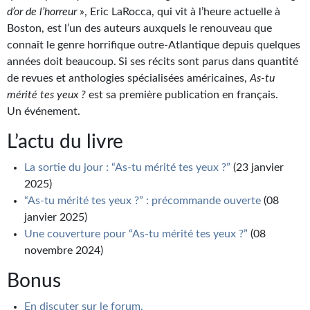
Goodies Gotland
d’or de l’horreur
», Eric LaRocca, qui vit à l’heure actuelle à
Boston, est l’un des auteurs auxquels le renouveau que
Tirages d’art Une Heure-Lumière
connaît le genre horrifique outre-Atlantique depuis quelques
PLUS
années doit beaucoup. Si ses récits sont parus dans quantité
de revues et anthologies spécialisées américaines,
As-tu
À paraître
mérité tes yeux ?
est sa première publication en français.
Un événement.
Revue de presse
L’actu du livre
Récompenses
La sortie du jour : “As-tu mérité tes yeux ?”
(23 janvier
Newsletter
2025)
“As-tu mérité tes yeux ?” : précommande ouverte
(08
Le Bélial' sur Youtube
janvier 2025)
LE BLOG BIFROST
Une couverture pour “As-tu mérité tes yeux ?”
(08
novembre 2024)
Tous les articles
Bonus
La Bibliothèque orbitale
En discuter sur le forum.