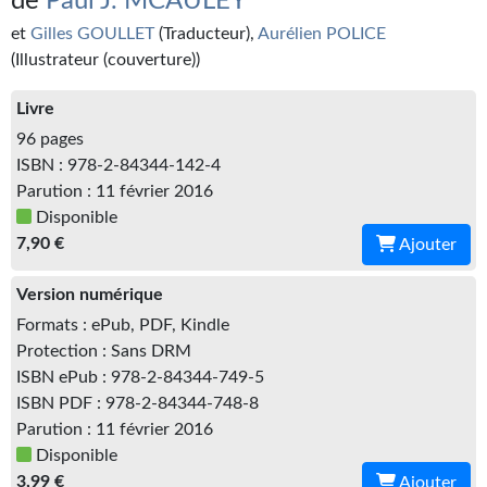
de
Paul J. MCAULEY
Kvasar
et
Gilles GOULLET
(Traducteur),
Aurélien POLICE
Pulps
(Illustrateur (couverture))
Wotan
Livre
96 pages
Étoiles vives
ISBN : 978-2-84344-142-4
Parution : 11 février 2016
Yellow Submarine
Disponible
NUMÉRIQUE
7,90 €
Ajouter
Romans et recueils
Version numérique
Formats : ePub, PDF, Kindle
Une Heure-Lumière
Protection : Sans DRM
ISBN ePub : 978-2-84344-749-5
Nouvelles
ISBN PDF : 978-2-84344-748-8
Bifrost
Parution : 11 février 2016
Disponible
Livres audio
3,99 €
Ajouter