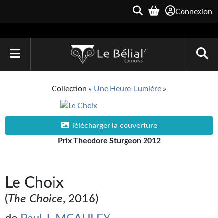
Connexion
ACCUEIL
Collection «
Une Heure-Lumière
»
LIVRES
Le Bélial'
Télécharger la couverture
Prix Theodore Sturgeon 2012
Une Heure-Lumière
Archive du Futur
Le Choix
Parallaxe
(
The Choice
, 2016)
Quarante-Deux