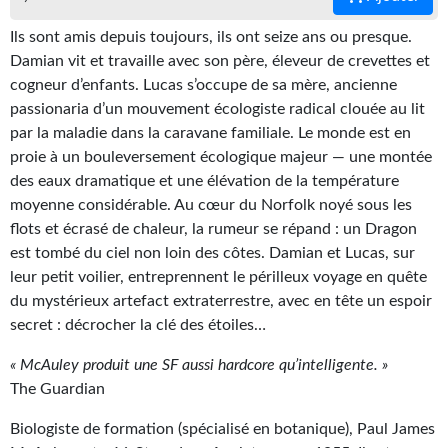
Gratuit
Ils sont amis depuis toujours, ils ont seize ans ou presque.
Damian vit et travaille avec son père, éleveur de crevettes et
Sans DRM
cogneur d’enfants. Lucas s’occupe de sa mère, ancienne
passionaria d’un mouvement écologiste radical clouée au lit
BIFROST
par la maladie dans la caravane familiale. Le monde est en
Tous les numéros
proie à un bouleversement écologique majeur — une montée
des eaux dramatique et une élévation de la température
En numérique
moyenne considérable. Au cœur du Norfolk noyé sous les
flots et écrasé de chaleur, la rumeur se répand : un Dragon
S'abonner
est tombé du ciel non loin des côtes. Damian et Lucas, sur
leur petit voilier, entreprennent le périlleux voyage en quête
Les critiques
du mystérieux artefact extraterrestre, avec en tête un espoir
Le blog
secret : décrocher la clé des étoiles…
Le prix des lecteurs
« McAuley produit une SF aussi hardcore qu’intelligente. »
The Guardian
GOODIES
Biologiste de formation (spécialisé en botanique), Paul James