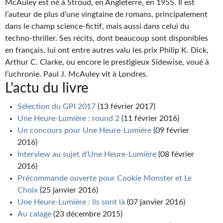
Goodies Gotland
McAuley est né à Stroud, en Angleterre, en 1955. Il est
l’auteur de plus d’une vingtaine de romans, principalement
Tirages d’art Une Heure-Lumière
dans le champ science-fictif, mais aussi dans celui du
techno-thriller. Ses récits, dont beaucoup sont disponibles
PLUS
en français, lui ont entre autres valu les prix Philip K. Dick,
Arthur C. Clarke, ou encore le prestigieux Sidewise, voué à
À paraître
l’uchronie. Paul J. McAuley vit à Londres.
Revue de presse
L’actu du livre
Récompenses
Sélection du GPI 2017
(13 février 2017)
Une Heure-Lumière : round 2
(11 février 2016)
Newsletter
Un concours pour Une Heure-Lumière
(09 février
2016)
Le Bélial' sur Youtube
Interview au sujet d'Une Heure-Lumière
(08 février
2016)
LE BLOG BIFROST
Précommande ouverte pour Cookie Monster et Le
Tous les articles
Choix
(25 janvier 2016)
Une Heure-Lumière : ils sont là
(07 janvier 2016)
La Bibliothèque orbitale
Au calage
(23 décembre 2015)