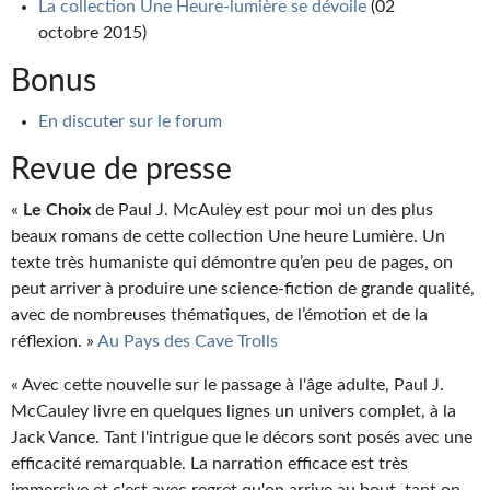
La collection Une Heure-lumière se dévoile
(02
Journal d'un homme des bois
octobre 2015)
FORUMS
Bonus
CONTACT
En discuter sur le forum
Nous contacter
Revue de presse
F.A.Q.
«
Le Choix
de Paul J. McAuley est pour moi un des plus
beaux romans de cette collection Une heure Lumière. Un
Soumettre un manuscrit
texte très humaniste qui démontre qu’en peu de pages, on
peut arriver à produire une science-fiction de grande qualité,
Support technique
avec de nombreuses thématiques, de l’émotion et de la
réflexion. »
Au Pays des Cave Trolls
« Avec cette nouvelle sur le passage à l'âge adulte, Paul J.
McCauley livre en quelques lignes un univers complet, à la
Jack Vance. Tant l'intrigue que le décors sont posés avec une
efficacité remarquable. La narration efficace est très
immersive et c'est avec regret qu'on arrive au bout, tant on