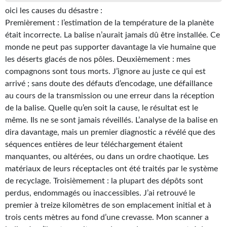
oici les causes du désastre :
Gratuit
Premièrement : l’estimation de la température de la planète
Sans DRM
était incorrecte. La balise n’aurait jamais dû être installée. Ce
monde ne peut pas supporter davantage la vie humaine que
BIFROST
les déserts glacés de nos pôles. Deuxièmement : mes
compagnons sont tous morts. J’ignore au juste ce qui est
Tous les numéros
arrivé ; sans doute des défauts d’encodage, une défaillance
au cours de la transmission ou une erreur dans la réception
En numérique
de la balise. Quelle qu’en soit la cause, le résultat est le
S'abonner
même. Ils ne se sont jamais réveillés. L’analyse de la balise en
dira davantage, mais un premier diagnostic a révélé que des
Les critiques
séquences entières de leur téléchargement étaient
manquantes, ou altérées, ou dans un ordre chaotique. Les
Le blog
matériaux de leurs réceptacles ont été traités par le système
de recyclage. Troisièmement : la plupart des dépôts sont
Le prix des lecteurs
perdus, endommagés ou inaccessibles. J’ai retrouvé le
premier à treize kilomètres de son emplacement initial et à
GOODIES
trois cents mètres au fond d’une crevasse. Mon scanner a