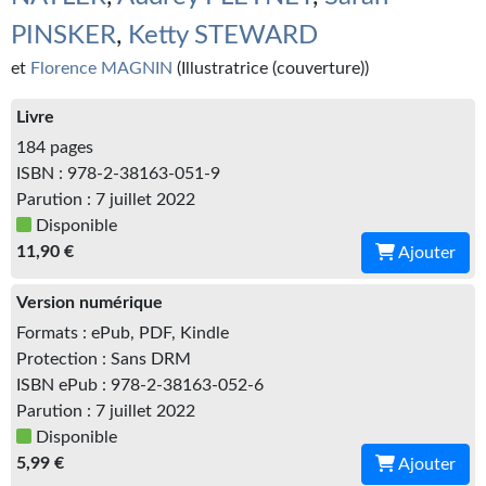
Kvasar
PINSKER
,
Ketty STEWARD
Pulps
et
Florence MAGNIN
(Illustratrice (couverture))
Wotan
Livre
184 pages
Étoiles vives
ISBN : 978-2-38163-051-9
Yellow Submarine
Parution : 7 juillet 2022
Disponible
NUMÉRIQUE
11,90 €
Ajouter
Romans et recueils
Version numérique
Une Heure-Lumière
Formats : ePub, PDF, Kindle
Protection : Sans DRM
Nouvelles
ISBN ePub : 978-2-38163-052-6
Parution : 7 juillet 2022
Bifrost
Disponible
5,99 €
Ajouter
Livres audio