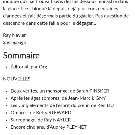
Goodies Gotland
indiqué qu’il se trouvait sens dessus dessous, encastré dans
la glace. Il est bloqué là depuis déjà plusieurs centaines
Tirages d’art Une Heure-Lumière
d’années et fait désormais partie du glacier. Pas question de
descendre dans cette faille pour le dégager…
PLUS
Ray Nayler
À paraître
Sarcophage
Revue de presse
Sommaire
Récompenses
Éditorial, par Org
Newsletter
NOUVELLES
Le Bélial' sur Youtube
Deux vérités, un mensonge, de Sarah PINSKER
Après les âges sombres, de Jean-Marc LIGNY
LE BLOG BIFROST
Les Cinq éléments de l’esprit du cœur, de Ken LIU
Ombres, de Ketty STEWARD
Tous les articles
Sarcophage, de Ray NAYLER
La Bibliothèque orbitale
Encore cinq ans, d’Audrey PLEYNET