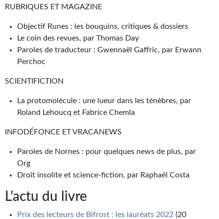
RUBRIQUES ET MAGAZINE
Journal d'un homme des bois
Objectif Runes : les bouquins, critiques & dossiers
FORUMS
Le coin des revues, par Thomas Day
CONTACT
Paroles de traducteur : Gwennaël Gaffric, par Erwann
Perchoc
Nous contacter
SCIENTIFICTION
F.A.Q.
La protomolécule : une lueur dans les ténèbres, par
Soumettre un manuscrit
Roland Lehoucq et Fabrice Chemla
Support technique
INFODÉFONCE ET VRACANEWS
Paroles de Nornes : pour quelques news de plus, par
Org
Droit insolite et science-fiction, par Raphaël Costa
L’actu du livre
Prix des lecteurs de Bifrost : les lauréats 2022
(20