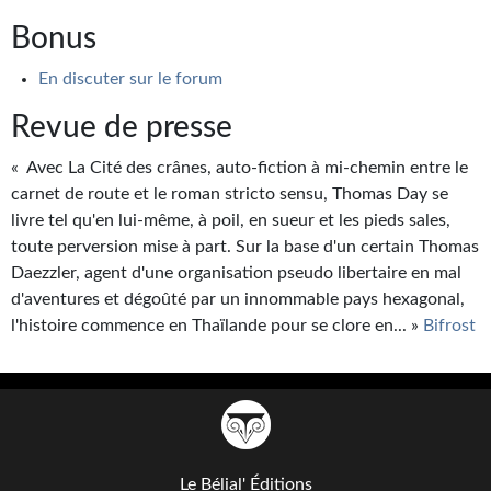
Journal d'un homme des bois
Bonus
FORUMS
En discuter sur le forum
CONTACT
Revue de presse
Nous contacter
« Avec La Cité des crânes, auto-fiction à mi-chemin entre le
carnet de route et le roman stricto sensu, Thomas Day se
F.A.Q.
livre tel qu'en lui-même, à poil, en sueur et les pieds sales,
toute perversion mise à part. Sur la base d'un certain Thomas
Soumettre un manuscrit
Daezzler, agent d'une organisation pseudo libertaire en mal
Support technique
d'aventures et dégoûté par un innommable pays hexagonal,
l'histoire commence en Thaïlande pour se clore en... »
Bifrost
Le Bélial' Éditions