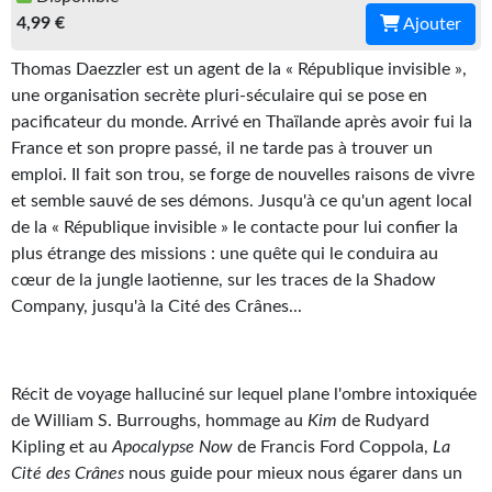
4,99 €
Ajouter
Gratuit
Thomas Daezzler est un agent de la « République invisible »,
Sans DRM
une organisation secrète pluri-séculaire qui se pose en
BIFROST
pacificateur du monde. Arrivé en Thaïlande après avoir fui la
France et son propre passé, il ne tarde pas à trouver un
Tous les numéros
emploi. Il fait son trou, se forge de nouvelles raisons de vivre
et semble sauvé de ses démons. Jusqu'à ce qu'un agent local
En numérique
de la « République invisible » le contacte pour lui confier la
plus étrange des missions : une quête qui le conduira au
S'abonner
cœur de la jungle laotienne, sur les traces de la Shadow
Les critiques
Company, jusqu'à la Cité des Crânes...
Le blog
Récit de voyage halluciné sur lequel plane l'ombre intoxiquée
Le prix des lecteurs
de William S. Burroughs, hommage au
Kim
de Rudyard
GOODIES
Kipling et au
Apocalypse Now
de Francis Ford Coppola,
La
Cité des Crânes
nous guide pour mieux nous égarer dans un