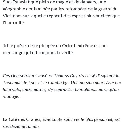
Goodies Gotland
Sud-Est asiatique plein de magie et de dangers, une
géographie contaminée par les retombées de la guerre du
Tirages d’art Une Heure-Lumière
Viêt-nam sur laquelle règnent des esprits plus anciens que
l'humanité.
PLUS
À paraître
Tel le poète, cette plongée en Orient extrême est un
Revue de presse
mensonge qui dit toujours la vérité.
Récompenses
Newsletter
Ces cinq dernières années, Thomas Day n'a cessé d'explorer la
Thaïlande, le Laos et le Cambodge. Une passion pour l'Asie qui
Le Bélial' sur Youtube
lui a valu, entre autres, d'y contracter la malaria... ainsi qu'un
mariage.
LE BLOG BIFROST
Tous les articles
La Cité des Crânes
, sans doute son livre le plus personnel, est
La Bibliothèque orbitale
son dixième roman.