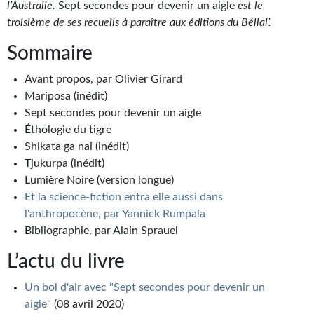
l’Australie.
Sept secondes pour devenir un aigle
est le
Journal d'un homme des bois
troisième de ses recueils à paraître aux éditions du Bélial’.
FORUMS
Sommaire
CONTACT
Avant propos, par Olivier Girard
Mariposa (inédit)
Nous contacter
Sept secondes pour devenir un aigle
Éthologie du tigre
F.A.Q.
Shikata ga nai (inédit)
Soumettre un manuscrit
Tjukurpa (inédit)
Lumière Noire (version longue)
Support technique
Et la science-fiction entra elle aussi dans
l'anthropocène, par Yannick Rumpala
Bibliographie, par Alain Sprauel
L’actu du livre
Un bol d'air avec "Sept secondes pour devenir un
aigle"
(08 avril 2020)