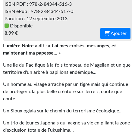
ISBN PDF : 978-2-84344-516-3
Gratuit
ISBN ePub : 978-2-84344-517-0
Parution : 12 septembre 2013
Sans DRM
Disponible
8,99 €
BIFROST
Ajouter
Lumière Noire a dit : « J’ai mes croisés, mes anges, et
Tous les numéros
maintenant ma papesse... »
En numérique
Une île du Pacifique à la fois tombeau de Magellan et unique
S'abonner
territoire d'un arbre à papillons endémique...
Les critiques
Un homme au visage arraché par un tigre mais qui continue
de protéger « la plus belle créature sur Terre », coûte que
Le blog
coûte...
Le prix des lecteurs
Un Sioux oglala sur le chemin du terrorisme écologique...
GOODIES
Un trio de jeunes Japonais qui gagne sa vie en pillant la zone
d'exclusion totale de Fukushima...