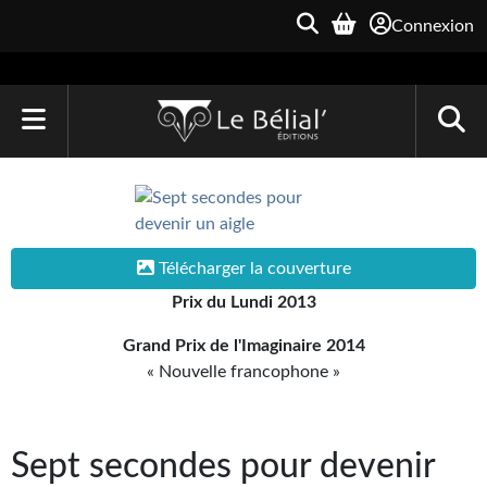
Connexion
ACCUEIL
LIVRES
Télécharger la couverture
Le Bélial'
Prix du Lundi 2013
Une Heure-Lumière
Grand Prix de l'Imaginaire 2014
Archive du Futur
« Nouvelle francophone »
Parallaxe
Quarante-Deux
Sept secondes pour devenir