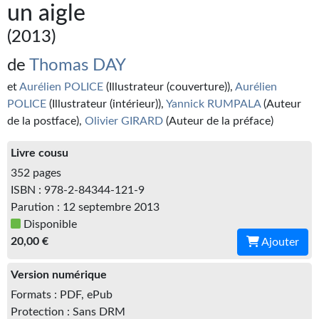
Kvasar
un aigle
(2013)
Pulps
de
Thomas DAY
Wotan
et
Aurélien POLICE
(Illustrateur (couverture)),
Aurélien
Étoiles vives
POLICE
(Illustrateur (intérieur)),
Yannick RUMPALA
(Auteur
de la postface),
Olivier GIRARD
(Auteur de la préface)
Yellow Submarine
Livre cousu
NUMÉRIQUE
352 pages
Romans et recueils
ISBN : 978-2-84344-121-9
Parution : 12 septembre 2013
Une Heure-Lumière
Disponible
20,00 €
Ajouter
Nouvelles
Version numérique
Bifrost
Formats : PDF, ePub
Livres audio
Protection : Sans DRM