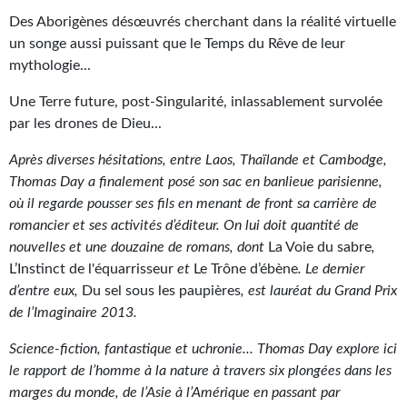
Goodies Gotland
Des Aborigènes désœuvrés cherchant dans la réalité virtuelle
Tirages d’art Une Heure-Lumière
un songe aussi puissant que le Temps du Rêve de leur
mythologie...
PLUS
Une Terre future, post-Singularité, inlassablement survolée
À paraître
par les drones de Dieu...
Revue de presse
Après diverses hésitations, entre Laos, Thaïlande et Cambodge,
Thomas Day a finalement posé son sac en banlieue parisienne,
Récompenses
où il regarde pousser ses fils en menant de front sa carrière de
romancier et ses activités d’éditeur. On lui doit quantité de
Newsletter
nouvelles et une douzaine de romans, dont
La Voie du sabre
,
Le Bélial' sur Youtube
L’Instinct de l'équarrisseur
et
Le Trône d’ébène
. Le dernier
d’entre eux,
Du sel sous les paupières
, est lauréat du Grand Prix
LE BLOG BIFROST
de l’Imaginaire 2013.
Tous les articles
Science-fiction, fantastique et uchronie... Thomas Day explore ici
le rapport de l’homme à la nature à travers six plongées dans les
La Bibliothèque orbitale
marges du monde, de l’Asie à l’Amérique en passant par