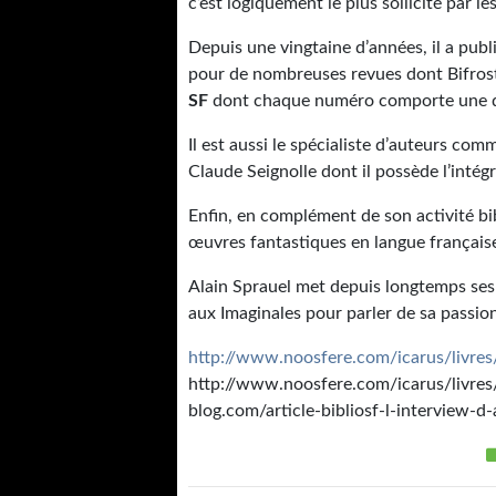
c’est logiquement le plus sollicité par le
Depuis une vingtaine d’années, il a publi
pour de nombreuses revues dont Bifrost.
SF
dont chaque numéro comporte une dem
Il est aussi le spécialiste d’auteurs c
Claude Seignolle dont il possède l’intégr
Enfin, en complément de son activité bib
œuvres fantastiques en langue française. 
Alain Sprauel met depuis longtemps ses co
aux Imaginales pour parler de sa passion.
http://www.noosfere.com/icarus/livr
http://www.noosfere.com/icarus/livre
blog.com/article-bibliosf-l-interview-