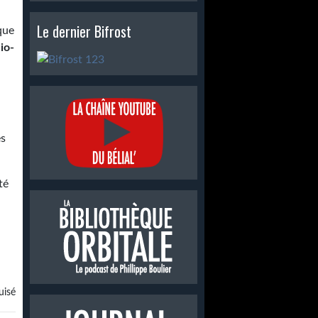
Le dernier Bifrost
 que
io-
es
té
isé