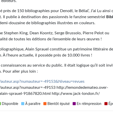
s éditeurs.
é près de 150 bibliographies pour Denoël, le Bélial’, J’ai Lu ainsi
 Il publie à destination des passionnés le fanzine semestriel
Bibl
i-douzaine de bibliographies illustrées en couleurs.
omme Stephen King, Dean Koontz, Serge Brussolo, Pierre Pelot ou
alité de toutes les éditions de l’ensemble de leurs œuvres !
liographique, Alain Sprauel constitue un patrimoine littéraire d
À l’heure actuelle, il possède près de 10.000 livres !
nnaissances au service du public. Il était logique qu’il soit invi
 Pour aller plus loin :
es/auteur.asp?numauteur=-49153&Niveau=revues
s/auteur.asp?numauteur=-49153 http://lemondedemateo.over-
d-alain-sprauel-91867820.html http://www.jack-london.fr/
Disponible
À paraître
Bientôt épuisé
En réimpression
Épu