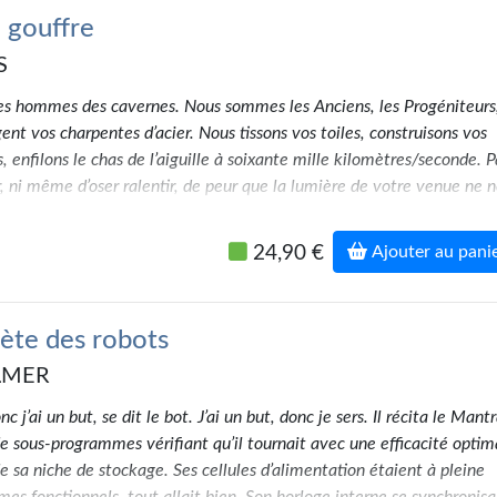
 gouffre
S
s hommes des cavernes. Nous sommes les Anciens, les Progéniteurs
gent vos charpentes d’acier. Nous tissons vos toiles, construisons vos
, enfilons le chas de l’aiguille à soixante mille kilomètres/seconde. P
r, ni même d’oser ralentir, de peur que la lumière de votre venue ne 
. Tout ça pour que vous puissiez sauter d’une étoile à la suivante sa
ds dans ces interstices de néant infinis… »
24,90 €
Ajouter au pani
né en 1958 à Calgary, dans la province canadienne de l’Alberta.
octorat en biologie et ressources écologiques, spécialiste des fon
faune pélagique, il produit la plus exaltante des sciences-fictions
rète des robots
 quelque part entre les nébuleuses Greg Egan et Ted Chiang, no
ie Ken Liu, là où soufflent les vents cosmiques, dans le cœur vibra
LMER
plein
sense of wonder
, en pleine
sidération
… Sans équivalent réel e
nc j’ai un but, se dit le bot. J’ai un but, donc je sers. Il récita le Mant
 architecturé avec le plus grand soin, le présent recueil achève
de sous-programmes vérifiant qu’il tournait avec une efficacité optim
r Watts au firmament des créateurs de vertige et des prospecteur
e sa niche de stockage. Ses cellules d’alimentation étaient à pleine
ses — une supernova.