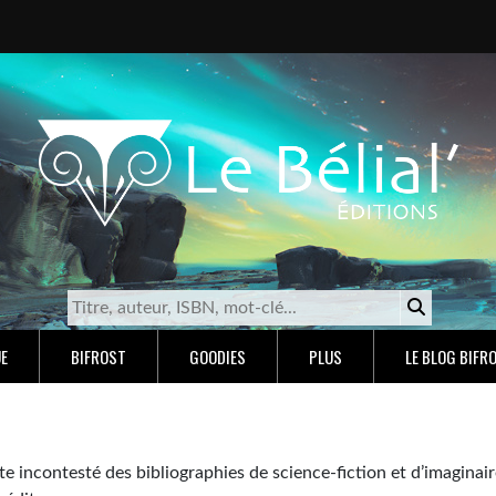
E
BIFROST
GOODIES
PLUS
LE BLOG BIFR
ste incontesté des bibliographies de science-fiction et d’imaginair