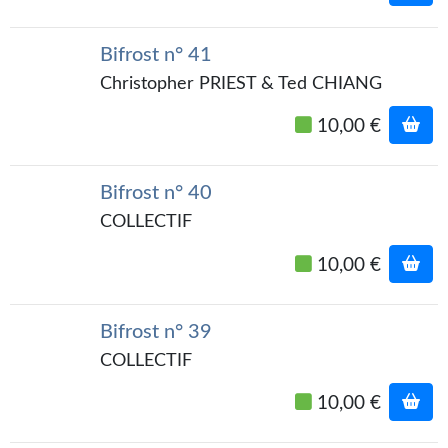
Journal d'un homme des bois
Bifrost n° 41
FORUMS
Christopher PRIEST & Ted CHIANG
CONTACT
10,00 €
Nous contacter
F.A.Q.
Bifrost n° 40
COLLECTIF
Soumettre un manuscrit
10,00 €
Support technique
Bifrost n° 39
COLLECTIF
10,00 €