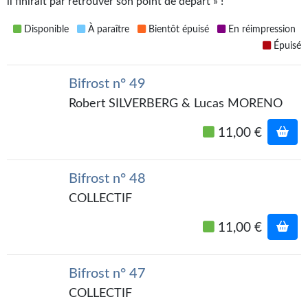
il finirait par retrouver son point de départ » !
Gratuit
Disponible
À paraître
Bientôt épuisé
En réimpression
Sans DRM
Épuisé
BIFROST
Bifrost n° 49
Robert SILVERBERG & Lucas MORENO
Tous les numéros
11,00 €
En numérique
S'abonner
Bifrost n° 48
Les critiques
COLLECTIF
Le blog
11,00 €
Le prix des lecteurs
Bifrost n° 47
GOODIES
COLLECTIF