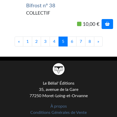
Bifrost n° 38
COLLECTIF
10,00 €
«
1
2
3
4
5
6
7
8
»
Le Bélial' Éditions
35, avenue de la Gare
77250 Moret-Loing-et-Orvanne
À propos
Conditions Générales de Vente