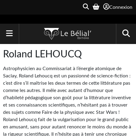
Connexion
ACCUEIL
Roland LEHOUCQ
LIVRES
Astrophysicien au Commissariat à l’énergie atomique de
Le Bélial'
Saclay, Roland Lehoucq est un passionné de science-fiction :
c’est dire s’il maîtrise les deux termes de cette littérature pas
Une Heure-Lumière
comme les autres. Il mêle avec autant d’humour que
d’habileté pédagogique son goût pour la littérature inventive
Archive du Futur
et ses connaissances scientifiques, n’hésitant pas à trouver
des sujets comme Faire de la physique avec Star Wars !
Parallaxe
Roland Lehoucq fait de la vulgarisation pour le grand public
Quarante-Deux
en amusant, sans pour autant renoncer le moins du monde à
la rigueur scientifique. Il n’hésite pas à tenir une chronique