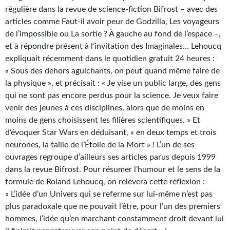
Kvasar
régulière dans la revue de science-fiction Bifrost – avec des
articles comme Faut-il avoir peur de Godzilla, Les voyageurs
Pulps
de l’impossible ou La sortie ? À gauche au fond de l’espace –,
et à répondre présent à l’invitation des Imaginales… Lehoucq
Wotan
expliquait récemment dans le quotidien gratuit 24 heures :
Étoiles vives
« Sous des dehors aguichants, on peut quand même faire de
la physique », et précisait : « Je vise un public large, des gens
Yellow Submarine
qui ne sont pas encore perdus pour la science. Je veux faire
venir des jeunes à ces disciplines, alors que de moins en
NUMÉRIQUE
moins de gens choisissent les filières scientifiques. » Et
d’évoquer Star Wars en déduisant, « en deux temps et trois
Romans et recueils
neurones, la taille de l’Étoile de la Mort » ! L’un de ses
Une Heure-Lumière
ouvrages regroupe d’ailleurs ses articles parus depuis 1999
dans la revue Bifrost. Pour résumer l’humour et le sens de la
Nouvelles
formule de Roland Lehoucq, on relèvera cette réflexion :
« L’idée d’un Univers qui se referme sur lui-même n’est pas
Bifrost
plus paradoxale que ne pouvait l’être, pour l’un des premiers
hommes, l’idée qu’en marchant constamment droit devant lui
Livres audio