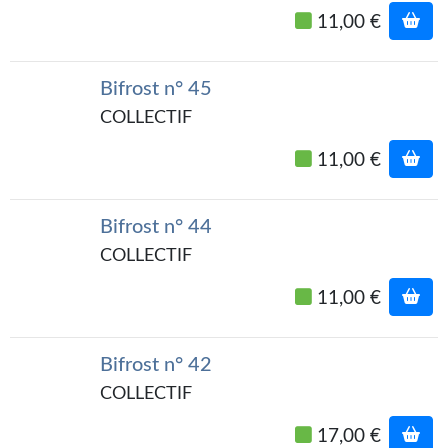
Goodies Gotland
11,00 €
Tirages d’art Une Heure-Lumière
PLUS
Bifrost n° 45
COLLECTIF
À paraître
11,00 €
Revue de presse
Récompenses
Bifrost n° 44
Newsletter
COLLECTIF
Le Bélial' sur Youtube
11,00 €
LE BLOG BIFROST
Bifrost n° 42
Tous les articles
COLLECTIF
La Bibliothèque orbitale
17,00 €