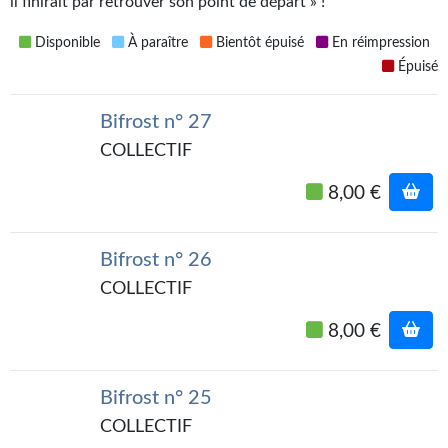
il finirait par retrouver son point de départ » !
Gratuit
Disponible
À paraître
Bientôt épuisé
En réimpression
Sans DRM
Épuisé
BIFROST
Bifrost n° 27
COLLECTIF
Tous les numéros
8,00 €
En numérique
S'abonner
Bifrost n° 26
Les critiques
COLLECTIF
Le blog
8,00 €
Le prix des lecteurs
Bifrost n° 25
GOODIES
COLLECTIF