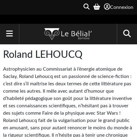
Connexion
ACCUEIL
Roland LEHOUCQ
LIVRES
Astrophysicien au Commissariat à l’énergie atomique de
Le Bélial'
Saclay, Roland Lehoucq est un passionné de science-fiction :
c’est dire s’il maîtrise les deux termes de cette littérature pas
Une Heure-Lumière
comme les autres. Il mêle avec autant d’humour que
d’habileté pédagogique son goût pour la littérature inventive
Archive du Futur
et ses connaissances scientifiques, n’hésitant pas à trouver
des sujets comme Faire de la physique avec Star Wars !
Parallaxe
Roland Lehoucq fait de la vulgarisation pour le grand public
Quarante-Deux
en amusant, sans pour autant renoncer le moins du monde à
la rigueur scientifique. Il n’hésite pas à tenir une chronique