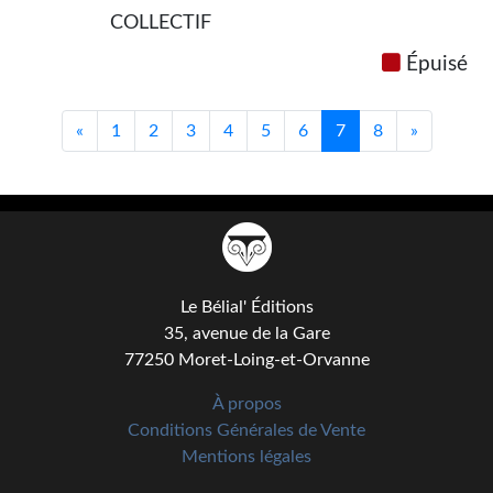
COLLECTIF
Épuisé
«
1
2
3
4
5
6
7
8
»
Le Bélial' Éditions
35, avenue de la Gare
77250 Moret-Loing-et-Orvanne
À propos
Conditions Générales de Vente
Mentions légales