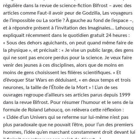
Kvasar
régulière dans la revue de science-fiction Bifrost – avec des
articles comme Faut-il avoir peur de Godzilla, Les voyageurs
Pulps
de l’impossible ou La sortie ? À gauche au fond de l’espace –,
et à répondre présent à l’invitation des Imaginales… Lehoucq
Wotan
expliquait récemment dans le quotidien gratuit 24 heures :
Étoiles vives
« Sous des dehors aguichants, on peut quand même faire de
la physique », et précisait : « Je vise un public large, des gens
Yellow Submarine
qui ne sont pas encore perdus pour la science. Je veux faire
venir des jeunes à ces disciplines, alors que de moins en
NUMÉRIQUE
moins de gens choisissent les filières scientifiques. » Et
d’évoquer Star Wars en déduisant, « en deux temps et trois
Romans et recueils
neurones, la taille de l’Étoile de la Mort » ! L’un de ses
Une Heure-Lumière
ouvrages regroupe d’ailleurs ses articles parus depuis 1999
dans la revue Bifrost. Pour résumer l’humour et le sens de la
Nouvelles
formule de Roland Lehoucq, on relèvera cette réflexion :
« L’idée d’un Univers qui se referme sur lui-même n’est pas
Bifrost
plus paradoxale que ne pouvait l’être, pour l’un des premiers
hommes, l’idée qu’en marchant constamment droit devant lui
Livres audio