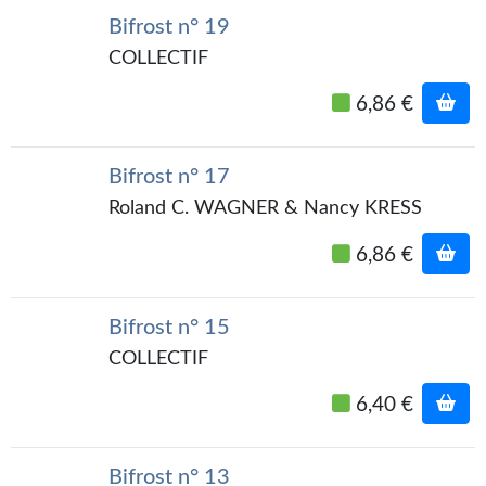
Journal d'un homme des bois
Bifrost n° 19
COLLECTIF
FORUMS
6,86 €
CONTACT
Nous contacter
Bifrost n° 17
F.A.Q.
Roland C. WAGNER & Nancy KRESS
Soumettre un manuscrit
6,86 €
Support technique
Bifrost n° 15
COLLECTIF
6,40 €
Bifrost n° 13