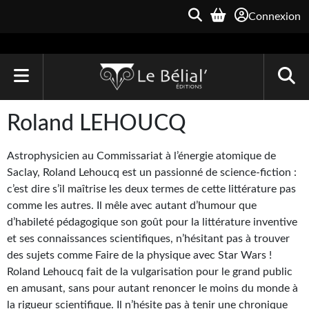
Connexion
ACCUEIL
Roland LEHOUCQ
LIVRES
Astrophysicien au Commissariat à l’énergie atomique de
Le Bélial'
Saclay, Roland Lehoucq est un passionné de science-fiction :
c’est dire s’il maîtrise les deux termes de cette littérature pas
Une Heure-Lumière
comme les autres. Il mêle avec autant d’humour que
d’habileté pédagogique son goût pour la littérature inventive
Archive du Futur
et ses connaissances scientifiques, n’hésitant pas à trouver
des sujets comme Faire de la physique avec Star Wars !
Parallaxe
Roland Lehoucq fait de la vulgarisation pour le grand public
Quarante-Deux
en amusant, sans pour autant renoncer le moins du monde à
la rigueur scientifique. Il n’hésite pas à tenir une chronique