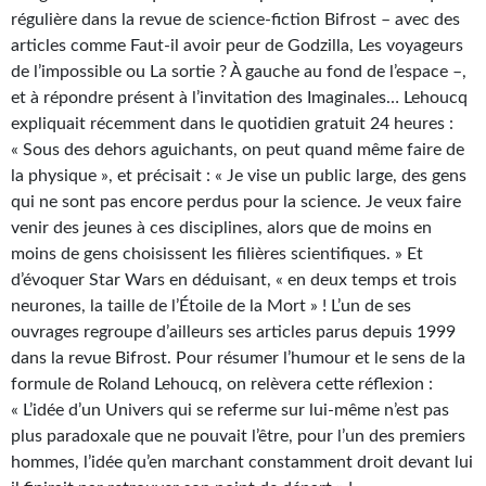
Kvasar
régulière dans la revue de science-fiction Bifrost – avec des
articles comme Faut-il avoir peur de Godzilla, Les voyageurs
Pulps
de l’impossible ou La sortie ? À gauche au fond de l’espace –,
et à répondre présent à l’invitation des Imaginales… Lehoucq
Wotan
expliquait récemment dans le quotidien gratuit 24 heures :
Étoiles vives
« Sous des dehors aguichants, on peut quand même faire de
la physique », et précisait : « Je vise un public large, des gens
Yellow Submarine
qui ne sont pas encore perdus pour la science. Je veux faire
venir des jeunes à ces disciplines, alors que de moins en
NUMÉRIQUE
moins de gens choisissent les filières scientifiques. » Et
d’évoquer Star Wars en déduisant, « en deux temps et trois
Romans et recueils
neurones, la taille de l’Étoile de la Mort » ! L’un de ses
Une Heure-Lumière
ouvrages regroupe d’ailleurs ses articles parus depuis 1999
dans la revue Bifrost. Pour résumer l’humour et le sens de la
Nouvelles
formule de Roland Lehoucq, on relèvera cette réflexion :
« L’idée d’un Univers qui se referme sur lui-même n’est pas
Bifrost
plus paradoxale que ne pouvait l’être, pour l’un des premiers
hommes, l’idée qu’en marchant constamment droit devant lui
Livres audio