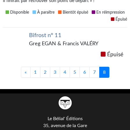
il finirait par retrouver son point de départ » !
Gratuit
Disponible
À paraître
Bientôt épuisé
En réimpression
Sans DRM
Épuisé
BIFROST
Bifrost n° 11
Greg EGAN & Francis VALÉRY
Tous les numéros
Épuisé
En numérique
S'abonner
«
1
2
3
4
5
6
7
8
Les critiques
Le blog
Le prix des lecteurs
GOODIES
Le Bélial' Éditions
35, avenue de la Gare