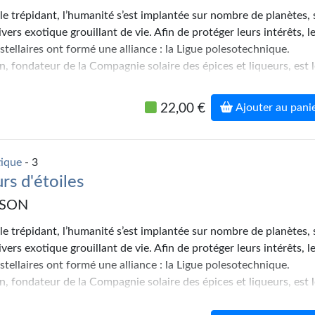
el.
cle trépidant, l’humanité s’est implantée sur nombre de planètes, 
vers exotique grouillant de vie. Afin de protéger leurs intérêts, l
stellaires ont formé une alliance : la Ligue polesotechnique.
n, fondateur de la Compagnie solaire des épices et liqueurs, est 
 de ces princes-marchands : le présent volume, totalement inédit
ème volet de ses aventures picaresques…
22,00 €
Ajouter au pani
dans les pages d’
Astounding Science Fiction
, personnage falstaffi
ard, infatigable arpenteur de mondes et négociateur hors pair,
jn incarne pour beaucoup la figure majeure du héros andersonien
tique
- 3
 de « La Hanse galactique » proposent, pour la première fois en
rs d'étoiles
grale des aventures du plus populaire des personnages de Poul
oublier celles de ses compagnons emblématiques : David Falkayn
RSON
el.
cle trépidant, l’humanité s’est implantée sur nombre de planètes, 
vers exotique grouillant de vie. Afin de protéger leurs intérêts, l
stellaires ont formé une alliance : la Ligue polesotechnique.
n, fondateur de la Compagnie solaire des épices et liqueurs, est 
 de ces princes-marchands : le présent volume, totalement inédit