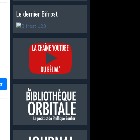
Le dernier Bifrost
s
en
er
.
,
s