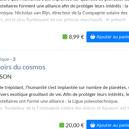
tellaires forment une alliance afin de protéger leurs intérêts : la
nique. Nicholas van Rijn, directeur de la Compagnie solaire des
rs, est le plus flamboyant de ces princes-marchands : le présent
s aventures initiales…
dans les pages d'
Astounding Science Fiction
, personnage falstaffi
8,99 €
Ajouter au pani
ard, infatigable arpenteur de mondes et négociateur hors pair,
jn incarne pour beaucoup la figure majeure du héros andersonien
 de la « Hanse galactique » présentent pour la première fois en
tique
- 2
rale des aventures du plus populaire des personnages de Poul
oirs du cosmos
oublier celles de ses compagnons emblématiques : David Falkayn
zel. Un événement…
RSON
cle trépidant, l’humanité s’est implantée sur nombre de planètes, 
vers exotique grouillant de vie. Afin de protéger leurs intérêts, l
stellaires ont formé une alliance : la Ligue polesotechnique.
n, fondateur de la Compagnie solaire des épices et liqueurs, est 
 de ces princes-marchands : le présent volume, totalement inédit
ème volet de ses aventures picaresques…
20,00 €
Ajouter au pani