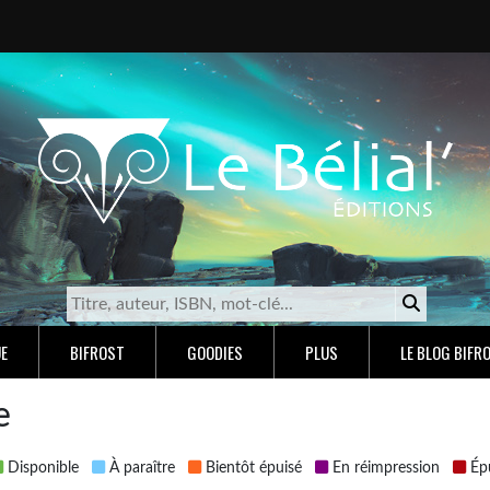
E
BIFROST
GOODIES
PLUS
LE BLOG BIFR
e
Disponible
À paraître
Bientôt épuisé
En réimpression
Épu