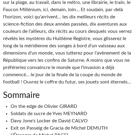
sur la plage, au travail, dans le métro, une librairie, le train, le
Gratuit
Faucon Millénium, ici, demain, loin... Et soudain, par-delà
l'horizon, voici qu'arrivent... les dix meilleurs récits de
Sans DRM
science-fiction des deux années passées, dix aventures aux
couleurs de l'ailleurs, dix récits au cours desquels vous verrez
BIFROST
révélés les mystères du Huitième Registre, vous glisserez le
long de la méridienne des songes à bord d'un vaisseau aux
Tous les numéros
dimensions d'un monde, vous lutterez pour l'avènement de la
En numérique
République vers les confins de Saturne. A moins que vous ne
préféreriez convaincre le monde que l'invasion a déjà
S'abonner
commencé... le jour de la finale de la coupe du monde de
football ! Ouvrez le coffre du futur, ses jouets sont éternels...
Les critiques
Sommaire
Le blog
On the edge de Olivier GIRARD
Le prix des lecteurs
Soldats de sucre de Yves MEYNARD
Davy Jone's Locker de David CALVO
GOODIES
Exit on Passeig de Gracia de Michel DEMUTH