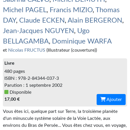
Kvasar
Michel PAGEL
,
Francis MIZIO
,
Thomas
Pulps
DAY
,
Claude ECKEN
,
Alain BERGERON
,
Wotan
Jean-Jacques NGUYEN
,
Ugo
Étoiles vives
BELLAGAMBA
,
Dominique WARFA
et
Nicolas FRUCTUS
(Illustrateur (couverture))
Yellow Submarine
Livre
NUMÉRIQUE
480 pages
Romans et recueils
ISBN : 978-2-84344-037-3
Parution : 1 septembre 2002
Une Heure-Lumière
Disponible
17,00 €
Ajouter
Nouvelles
Vous êtes ici, quelque part sur Terre, la troisième planète
Bifrost
d'un minuscule système solaire de la Voie Lactée, aux
Livres audio
environs du Bras de Persée... Vous êtes chez vous, en voyage,