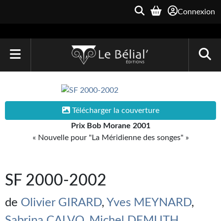
Connexion
ACCUEIL
LIVRES
Télécharger la couverture
Le Bélial'
Prix Bob Morane 2001
« Nouvelle pour "La Méridienne des songes" »
Une Heure-Lumière
Archive du Futur
SF 2000-2002
Parallaxe
de
Olivier GIRARD
,
Yves MEYNARD
,
Quarante-Deux
Sabrina CALVO
,
Michel DEMUTH
,