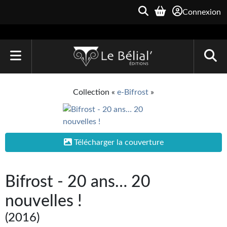
Connexion
ACCUEIL
Collection «
e-Bifrost
»
LIVRES
Le Bélial'
Télécharger la couverture
Une Heure-Lumière
Archive du Futur
Bifrost - 20 ans… 20
Parallaxe
nouvelles !
Quarante-Deux
(2016)