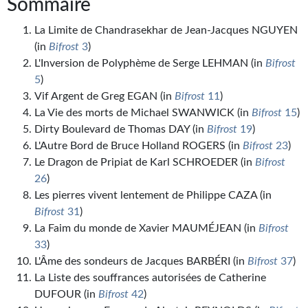
Goodies Gotland
Sommaire
Tirages d’art Une Heure-Lumière
La Limite de Chandrasekhar de Jean-Jacques NGUYEN
(in
Bifrost
3
)
PLUS
L'Inversion de Polyphème de Serge LEHMAN (in
Bifrost
5
)
À paraître
Vif Argent de Greg EGAN (in
Bifrost
11
)
La Vie des morts de Michael SWANWICK (in
Bifrost
15
)
Revue de presse
Dirty Boulevard de Thomas DAY (in
Bifrost
19
)
Récompenses
L'Autre Bord de Bruce Holland ROGERS (in
Bifrost
23
)
Le Dragon de Pripiat de Karl SCHROEDER (in
Bifrost
Newsletter
26
)
Les pierres vivent lentement de Philippe CAZA (in
Le Bélial' sur Youtube
Bifrost
31
)
La Faim du monde de Xavier MAUMÉJEAN (in
Bifrost
LE BLOG BIFROST
33
)
Tous les articles
L'Âme des sondeurs de Jacques BARBÉRI (in
Bifrost
37
)
La Liste des souffrances autorisées de Catherine
La Bibliothèque orbitale
DUFOUR (in
Bifrost
42
)