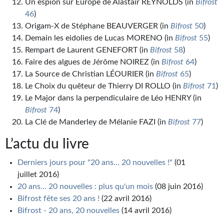
Un espion sur Europe de Alastair REYNOLDS (in
Bifrost
Journal d'un homme des bois
46
)
Origam-X de Stéphane BEAUVERGER (in
Bifrost
50
)
FORUMS
Demain les eidolies de Lucas MORENO (in
Bifrost
55
)
Rempart de Laurent GENEFORT (in
Bifrost
58
)
CONTACT
Faire des algues de Jérôme NOIREZ (in
Bifrost
64
)
Nous contacter
La Source de Christian LÉOURIER (in
Bifrost
65
)
Le Choix du quêteur de Thierry DI ROLLO (in
Bifrost
71
)
F.A.Q.
Le Major dans la perpendiculaire de Léo HENRY (in
Bifrost
74
)
Soumettre un manuscrit
La Clé de Manderley de Mélanie FAZI (in
Bifrost
77
)
Support technique
L’actu du livre
Derniers jours pour "20 ans… 20 nouvelles !"
(01
juillet 2016)
20 ans… 20 nouvelles : plus qu'un mois
(08 juin 2016)
Bifrost fête ses 20 ans !
(22 avril 2016)
Bifrost - 20 ans, 20 nouvelles
(14 avril 2016)