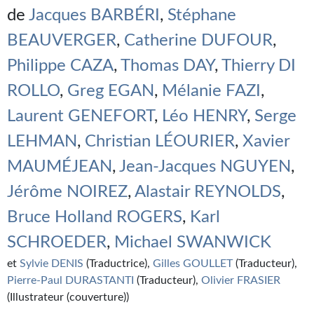
Kvasar
de
Jacques BARBÉRI
,
Stéphane
Pulps
BEAUVERGER
,
Catherine DUFOUR
,
Philippe CAZA
,
Thomas DAY
,
Thierry DI
Wotan
ROLLO
,
Greg EGAN
,
Mélanie FAZI
,
Étoiles vives
Laurent GENEFORT
,
Léo HENRY
,
Serge
Yellow Submarine
LEHMAN
,
Christian LÉOURIER
,
Xavier
NUMÉRIQUE
MAUMÉJEAN
,
Jean-Jacques NGUYEN
,
Romans et recueils
Jérôme NOIREZ
,
Alastair REYNOLDS
,
Une Heure-Lumière
Bruce Holland ROGERS
,
Karl
SCHROEDER
,
Michael SWANWICK
Nouvelles
et
Sylvie DENIS
(Traductrice),
Gilles GOULLET
(Traducteur),
Bifrost
Pierre-Paul DURASTANTI
(Traducteur),
Olivier FRASIER
(Illustrateur (couverture))
Livres audio