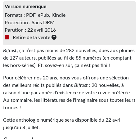
Version numérique
Gratuit
Formats : PDF, ePub, Kindle
Sans DRM
Protection : Sans DRM
Parution : 22 avril 2016
BIFROST
Retiré de la vente
Tous les numéros
Bifrost
, ça n’est pas moins de 282 nouvelles, dues aux plumes
de 127 auteurs, publiées au fil de 85 numéros (en comptant
En numérique
les hors-séries). Et, soyez-en sûr, ça n’est pas fini !
S'abonner
Pour célébrer nos 20 ans, nous vous offrons une sélection
des meilleurs récits publiés dans
Bifrost
: 20 nouvelles, à
Les critiques
raison d'une par année d'existence de votre revue préférée.
Le blog
Au sommaire, les littératures de l'imaginaire sous toutes leurs
formes !
Le prix des lecteurs
Cette anthologie numérique sera disponible du 22 avril
GOODIES
jusqu'au 8 juillet.