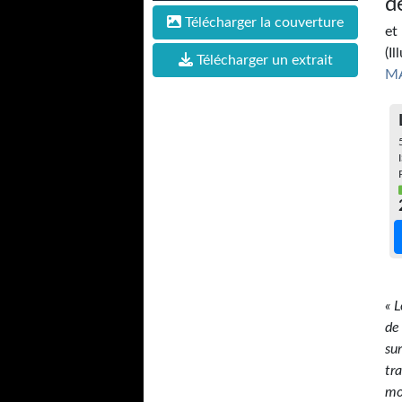
d
Télécharger la couverture
et
(Il
Télécharger un extrait
M
« 
de
su
tr
mo