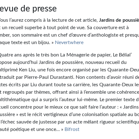
evue de presse
Vous l’aurez compris à la lecture de cet article,
Jardins de poussi
t un recueil superbe à tout point de vue. Sa couverture est à
mber, son sommaire est un chef d’œuvre d’anthologiste et presq
aque texte est un bijou. »
Nevertwhere
Quatre ans après le très bon La Ménagerie de papier, Le Bélial’
opose aujourd’hui Jardins de poussière, nouveau recueil du
ltiprimé Ken Liu, une fois encore organisé par les Quarante-De
 traduit par Pierre-Paul Durastanti. Non contents d’avoir réuni d
xtes écrits par Liu durant toute sa carrière, les Quarante-Deux le
t regroupés par thèmes, offrant ainsi à l’ensemble une cohérenc
ltithématique qui a surpris l’auteur lui-même. Le premier texte 
cueil concentre pour le mieux ce que sait faire l’auteur : « Jardin
ussière » est le récit vertigineux d’une colonisation spatiale au b
 l’échec sauvée de justesse par un acte mêlant rigueur scientifiqu
auté poétique et une once... »
Bifrost