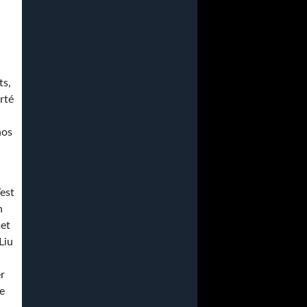
ts,
rté
hos
’est
n
met
Liu
er
de