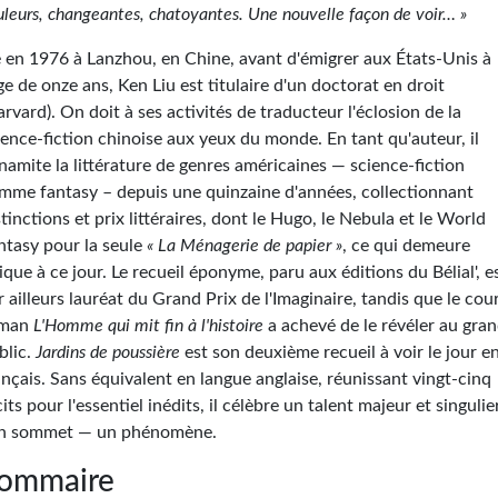
uleurs, changeantes, chatoyantes. Une nouvelle façon de voir… »
 en 1976 à Lanzhou, en Chine, avant d'émigrer aux États-Unis à
âge de onze ans, Ken Liu est titulaire d'un doctorat en droit
arvard). On doit à ses activités de traducteur l'éclosion de la
ience-fiction chinoise aux yeux du monde. En tant qu'auteur, il
namite la littérature de genres américaines — science-fiction
mme fantasy – depuis une quinzaine d'années, collectionnant
stinctions et prix littéraires, dont le Hugo, le Nebula et le World
ntasy pour la seule
« La Ménagerie de papier »
, ce qui demeure
ique à ce jour. Le recueil éponyme, paru aux éditions du Bélial', e
r ailleurs lauréat du Grand Prix de l'Imaginaire, tandis que le cou
oman
L'Homme qui mit fin à l'histoire
a achevé de le révéler au gra
blic.
Jardins de poussière
est son deuxième recueil à voir le jour e
ançais. Sans équivalent en langue anglaise, réunissant vingt-cinq
cits pour l'essentiel inédits, il célèbre un talent majeur et singulie
n sommet — un phénomène.
ommaire