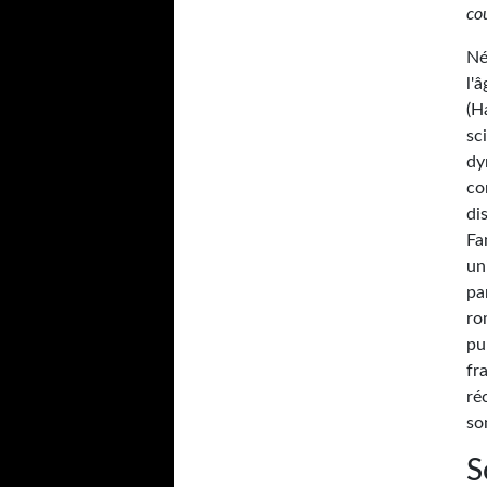
co
Né
l'
(H
sc
dy
co
di
Fa
un
pa
r
pu
fr
ré
so
S