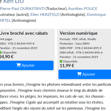
e
Ken LIU
Pierre-Paul DURASTANTI
(Traducteur),
Aurélien POLICE
lustrateur (autre)),
Ellen HERZFELD
(Anthologiste),
Dominique
ARTEL
(Anthologiste)
Livre broché avec rabats
Version numérique
544 pages
Formats : PDF, ePub, Kindle
ISBN : 978-2-84344-959-8
Protection : Sans DRM
Parution : 21 novembre 2019
ISBN PDF : 978-2-84344-895-9
Disponible
ISBN ePub : 978-2-84344-896-6
24,90 €
Parution : 21 novembre 2019
Disponible
Ajouter
11,99 €
Ajouter
Les yeux fermés, j'imagine les photons rebondissant entre les particul
 poussière. J'imagine leurs chemins sinueux le long du dédale de
rfaces vives, les pièges, les impasses, les culs-de-sac, les chausse-
appes. J'imagine Cigale qui accomplit sa rotation sous les étoiles,
difiant l'angle des rayons du soleil sur les panneaux. J'imagine les