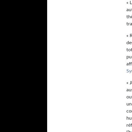
« 
au
th
tr
« 
de
to
pu
af
Sy
«
J
au
ou
un
co
hu
ré