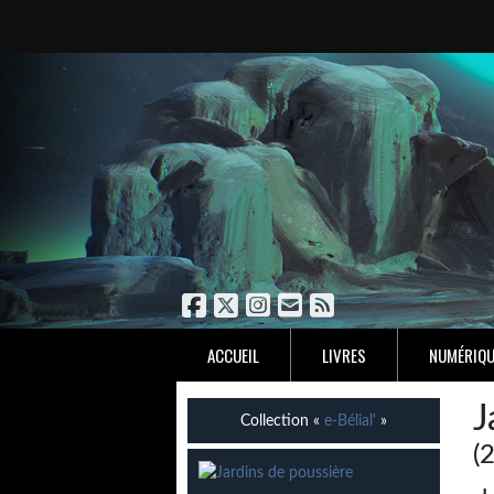
ACCUEIL
LIVRES
NUMÉRIQU
J
Collection «
e-Bélial'
»
(