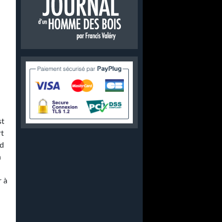
st
rt
nd
n
r à