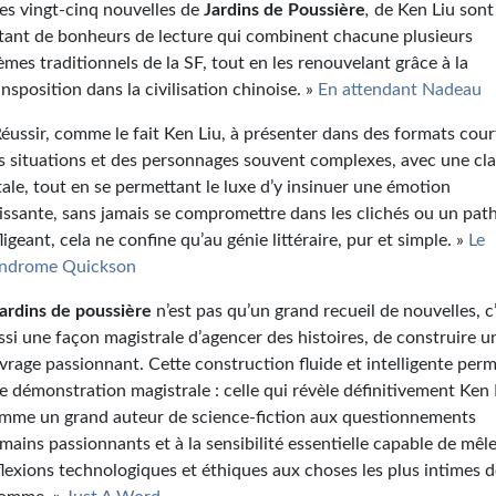
Les vingt-cinq nouvelles de
Jardins de Poussière
,
de Ken Liu sont
tant de bonheurs de lecture qui combinent chacune plusieurs
èmes traditionnels de la SF, tout en les renouvelant grâce à la
ansposition dans la civilisation chinoise. »
En attendant Nadeau
Réussir, comme le fait Ken Liu, à présenter dans des formats cour
s situations et des personnages souvent complexes, avec une cla
tale, tout en se permettant le luxe d’y insinuer une émotion
issante, sans jamais se compromettre dans les clichés ou un pat
fligeant, cela ne confine qu’au génie littéraire, pur et simple. »
Le
ndrome Quickson
ardins de poussière
n’est pas qu’un grand recueil de nouvelles, c
ssi une façon magistrale d’agencer des histoires, de construire u
vrage passionnant. Cette construction fluide et intelligente per
e démonstration magistrale : celle qui révèle définitivement Ken 
mme un grand auteur de science-fiction aux questionnements
mains passionnants et à la sensibilité essentielle capable de mêl
flexions technologiques et éthiques aux choses les plus intimes 