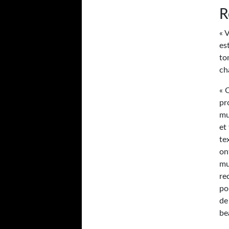
R
« 
es
to
ch
« 
pr
mu
et
te
on
mu
re
po
de
be