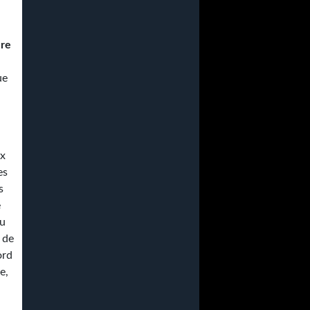
ère
ue
ux
es
s
e
du
s de
ord
e,