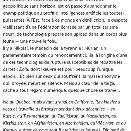
géopolitique sans horizon, est en passe d’abandonner le
Gratuit
champ politique au profit d’intelligences artificielles toutes-
Sans DRM
puissantes. À l’Est, face à ce monde en déréliction, le despote
vieillissant d’une Fédération écrasée par un totalitarisme
BIFROST
nourri de technologie prépare son upload dans un corps plus
jeune — une nouvelle fois…
Tous les numéros
Il y a Nikolaï, le médecin de la tyrannie ; Nurlan, un
parlementaire témoin du renoncement ; Lilia, à l’origine d’une
En numérique
de ces technologies de rupture susceptibles de rebattre les
S'abonner
cartes ; Zoïa, dont l’œuvre est pour beaucoup l’unique
espoir… Et bien sûr ceux qui souffrent, la masse anonyme
Les critiques
qui, broyée, meurt en silence. Mais au cœur de la taïga,
caché à tout regard numérique, quelque chose se trame…
Le blog
Né au Québec, mais ayant grandi en Californie, Ray Nayler a
Le prix des lecteurs
vécu et travaillé à l’étranger pendant deux décennies — en
Russie, au Turkménistan, au Tadjikistan, au Kazakhstan, au
GOODIES
Kirghizistan, en Afghanistan, en Azerbaïdjan, au Việt Nam et au
Kosovo, autant de pays dont il maîtrise les langues. Diplômé de