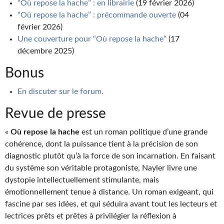
“Où repose la hache” : en librairie
(19 février 2026)
Journal d'un homme des bois
“Où repose la hache” : précommande ouverte
(04
février 2026)
FORUMS
Une couverture pour “Où repose la hache”
(17
CONTACT
décembre 2025)
Bonus
Nous contacter
En discuter sur le forum.
F.A.Q.
Revue de presse
Soumettre un manuscrit
«
Où repose la hache
est un roman politique d’une grande
Support technique
cohérence, dont la puissance tient à la précision de son
diagnostic plutôt qu’à la force de son incarnation. En faisant
du système son véritable protagoniste, Nayler livre une
dystopie intellectuellement stimulante, mais
émotionnellement tenue à distance. Un roman exigeant, qui
fascine par ses idées, et qui séduira avant tout les lecteurs et
lectrices prêts et prêtes à privilégier la réflexion à