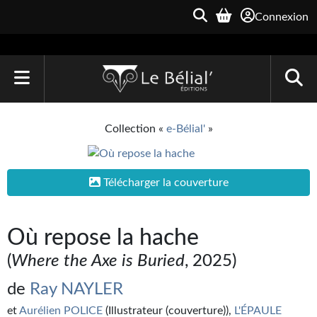
Connexion
ACCUEIL
Collection «
e-Bélial'
»
LIVRES
Le Bélial'
Télécharger la couverture
Une Heure-Lumière
Où repose la hache
Archive du Futur
(
Where the Axe is Buried
, 2025)
Parallaxe
de
Ray NAYLER
Quarante-Deux
et
Aurélien POLICE
(Illustrateur (couverture)),
L'ÉPAULE