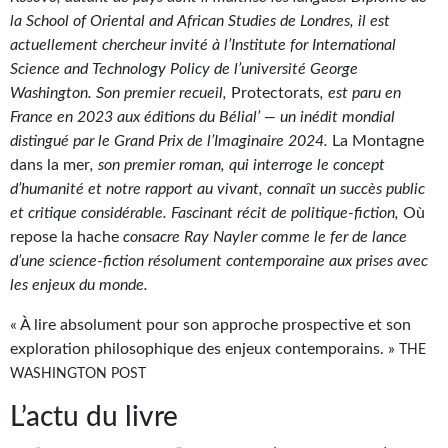
Goodies Gotland
la School of Oriental and African Studies de Londres, il est
Tirages d’art Une Heure-Lumière
actuellement chercheur invité à l’Institute for International
Science and Technology Policy de l’université George
PLUS
Washington. Son premier recueil,
Protectorats
, est paru en
France en 2023 aux éditions du Bélial’ — un inédit mondial
À paraître
distingué par le Grand Prix de l’Imaginaire 2024.
La Montagne
dans la mer
, son premier roman, qui interroge le concept
Revue de presse
d’humanité et notre rapport au vivant, connaît un succès public
Récompenses
et critique considérable. Fascinant récit de politique-fiction,
Où
repose la hache
consacre Ray Nayler comme le fer de lance
Newsletter
d’une science-fiction résolument contemporaine aux prises avec
les enjeux du monde.
Le Bélial' sur Youtube
« À lire absolument pour son approche prospective et son
LE BLOG BIFROST
exploration philosophique des enjeux contemporains. »
THE
WASHINGTON POST
Tous les articles
L’actu du livre
La Bibliothèque orbitale