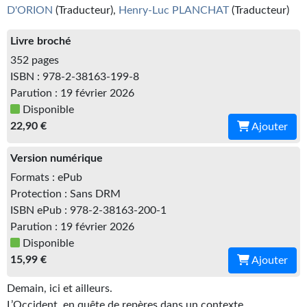
Kvasar
D'ORION
(Traducteur),
Henry-Luc PLANCHAT
(Traducteur)
Pulps
Livre broché
352 pages
Wotan
ISBN : 978-2-38163-199-8
Parution : 19 février 2026
Étoiles vives
Disponible
Yellow Submarine
22,90 €
Ajouter
NUMÉRIQUE
Version numérique
Formats : ePub
Romans et recueils
Protection : Sans DRM
Une Heure-Lumière
ISBN ePub : 978-2-38163-200-1
Parution : 19 février 2026
Nouvelles
Disponible
15,99 €
Ajouter
Bifrost
Demain, ici et ailleurs.
Livres audio
L’Occident, en quête de repères dans un contexte