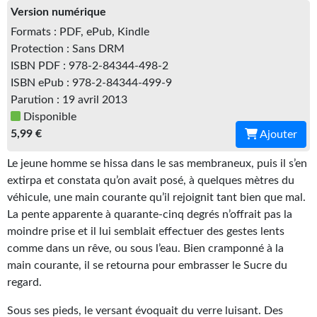
Version numérique
Gratuit
Formats : PDF, ePub, Kindle
Sans DRM
Protection : Sans DRM
ISBN PDF : 978-2-84344-498-2
BIFROST
ISBN ePub : 978-2-84344-499-9
Parution : 19 avril 2013
Tous les numéros
Disponible
5,99 €
Ajouter
En numérique
Le jeune homme se hissa dans le sas membraneux, puis il s’en
S'abonner
extirpa et constata qu’on avait posé, à quelques mètres du
Les critiques
véhicule, une main courante qu’il rejoignit tant bien que mal.
La pente apparente à quarante-cinq degrés n’offrait pas la
Le blog
moindre prise et il lui semblait effectuer des gestes lents
comme dans un rêve, ou sous l’eau. Bien cramponné à la
Le prix des lecteurs
main courante, il se retourna pour embrasser le Sucre du
regard.
GOODIES
Sous ses pieds, le versant évoquait du verre luisant. Des