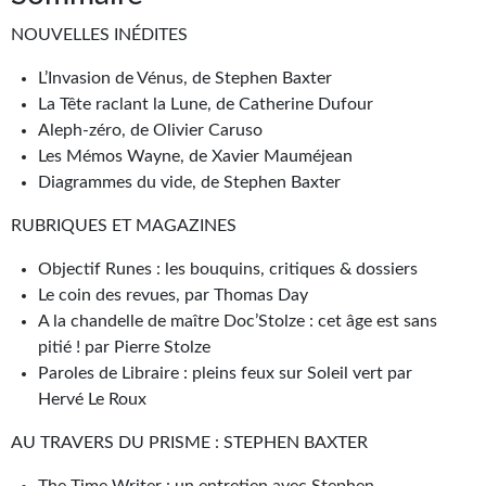
Journal d'un homme des bois
NOUVELLES INÉDITES
FORUMS
L’Invasion de Vénus, de Stephen Baxter
La Tête raclant la Lune, de Catherine Dufour
CONTACT
Aleph-zéro, de Olivier Caruso
Nous contacter
Les Mémos Wayne, de Xavier Mauméjean
Diagrammes du vide, de Stephen Baxter
F.A.Q.
RUBRIQUES ET MAGAZINES
Soumettre un manuscrit
Objectif Runes : les bouquins, critiques & dossiers
Support technique
Le coin des revues, par Thomas Day
A la chandelle de maître Doc’Stolze : cet âge est sans
pitié ! par Pierre Stolze
Paroles de Libraire : pleins feux sur Soleil vert par
Hervé Le Roux
AU TRAVERS DU PRISME : STEPHEN BAXTER
The Time Writer : un entretien avec Stephen