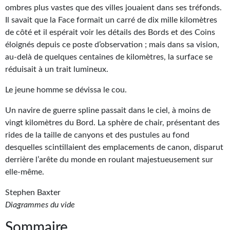
Goodies Gotland
ombres plus vastes que des villes jouaient dans ses tréfonds.
Il savait que la Face formait un carré de dix mille kilomètres
Tirages d’art Une Heure-Lumière
de côté et il espérait voir les détails des Bords et des Coins
PLUS
éloignés depuis ce poste d’observation ; mais dans sa vision,
au-delà de quelques centaines de kilomètres, la surface se
À paraître
réduisait à un trait lumineux.
Revue de presse
Le jeune homme se dévissa le cou.
Récompenses
Un navire de guerre spline passait dans le ciel, à moins de
vingt kilomètres du Bord. La sphère de chair, présentant des
Newsletter
rides de la taille de canyons et des pustules au fond
desquelles scintillaient des emplacements de canon, disparut
Le Bélial' sur Youtube
derrière l’arête du monde en roulant majestueusement sur
elle-même.
LE BLOG BIFROST
Stephen Baxter
Tous les articles
Diagrammes du vide
La Bibliothèque orbitale
Sommaire