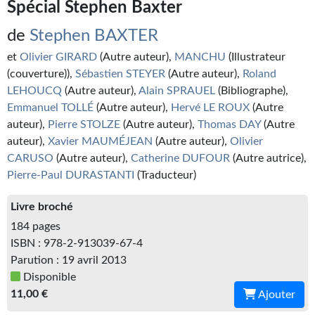
Spécial Stephen Baxter
Kvasar
de
Stephen BAXTER
Pulps
et
Olivier GIRARD
(Autre auteur),
MANCHU
(Illustrateur
Wotan
(couverture)),
Sébastien STEYER
(Autre auteur),
Roland
LEHOUCQ
(Autre auteur),
Alain SPRAUEL
(Bibliographe),
Étoiles vives
Emmanuel TOLLÉ
(Autre auteur),
Hervé LE ROUX
(Autre
auteur),
Pierre STOLZE
(Autre auteur),
Thomas DAY
(Autre
Yellow Submarine
auteur),
Xavier MAUMÉJEAN
(Autre auteur),
Olivier
NUMÉRIQUE
CARUSO
(Autre auteur),
Catherine DUFOUR
(Autre autrice),
Pierre-Paul DURASTANTI
(Traducteur)
Romans et recueils
Livre broché
Une Heure-Lumière
184 pages
ISBN : 978-2-913039-67-4
Nouvelles
Parution : 19 avril 2013
Bifrost
Disponible
11,00 €
Ajouter
Livres audio