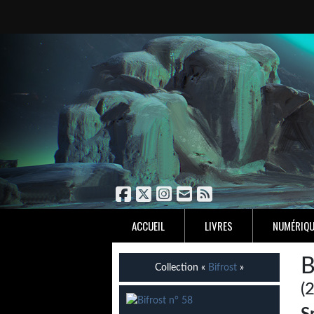
ACCUEIL
LIVRES
NUMÉRIQU
B
Collection «
Bifrost
»
(