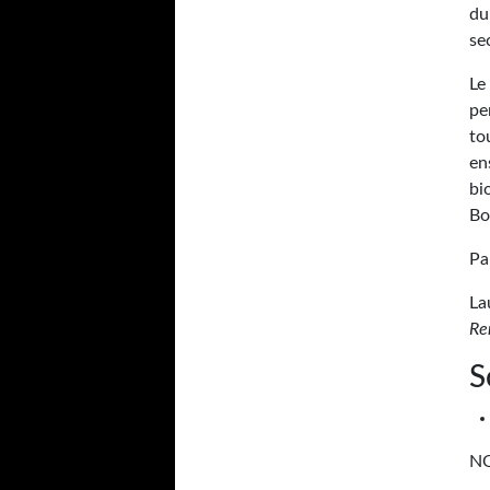
du
se
Le
pe
to
en
bi
Bo
Pa
La
Re
S
N