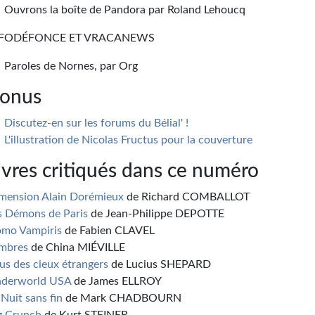
Ouvrons la boîte de Pandora par Roland Lehoucq
NFODÉFONCE ET VRACANEWS
Paroles de Nornes, par Org
onus
Discutez-en sur les forums du Bélial' !
L'illustration de Nicolas Fructus pour la couverture
ivres critiqués dans ce numéro
mension Alain Dorémieux
de Richard COMBALLOT
s Démons de Paris
de Jean-Philippe DEPOTTE
mo Vampiris
de Fabien CLAVEL
mbres
de China MIÉVILLE
us des cieux étrangers
de Lucius SHEPARD
derworld USA
de James ELLROY
 Nuit sans fin
de Mark CHADBOURN