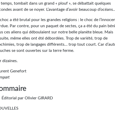
 temps, tombait dans un grand « plouf », se débattait quelques
condes avant de se noyer. L’avantage d’avoir beaucoup d’océans
 choc a été brutal pour les grandes religions : le choc de l’innoce
rdue. Par contre, pour un paquet de sectes, ça a été du pain béni
us ces aliens qui déboulaient sur notre belle planète bleue. Mais
suite, même elles ont été débordées. Trop de variété, trop de
ochimies, trop de langages différents… trop tout court. Car d’aut
uches se sont ouvertes sur la terre ferme.
r dizaines.
urent Genefort
mpart
ommaire
Éditorial par Olivier GIRARD
OUVELLES