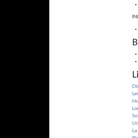
I
B
L
Di
Le
Ho
Lo
So
Un
La