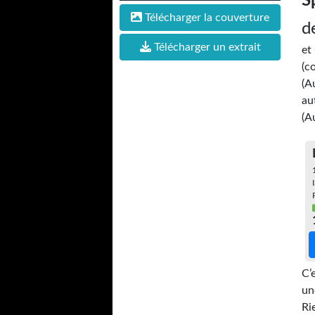
S
Télécharger la couverture
d
Télécharger un extrait
et
(c
(A
au
(A
C’
un
Ri