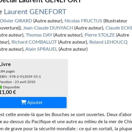
pécial Laurent GENEFORT
e
Laurent GENEFORT
Olivier GIRARD
(Autre auteur),
Nicolas FRUCTUS
(Illustrateur
ouverture)),
Jean-Claude DUNYACH
(Autre auteur),
Claude ECK
utre auteur),
Thomas DAY
(Autre auteur),
Pierre STOLZE
(Autre
teur),
Richard COMBALLOT
(Autre auteur),
Roland LEHOUCQ
utre auteur),
Alain SPRAUEL
(Autre auteur)
Livre
184 pages
ISBN : 978-2-913039-55-1
Parution : 23 avril 2010
Disponible
11,00 €
Ajouter
est cette année-là que les Bouches se sont ouvertes. Deux d’abor
e au-dessus du Pacifique et une autre au milieu de la mer de Chi
en de grave pour la sécurité mondiale : ce qui en sortait, la plupa