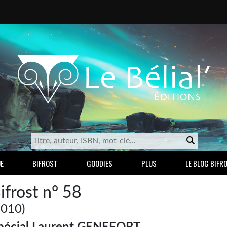
E
BIFROST
GOODIES
PLUS
LE BLOG BIFR
ifrost n° 58
2010)