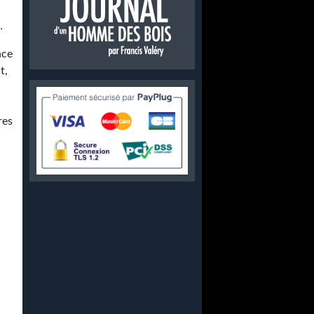
…
nce
t,
res