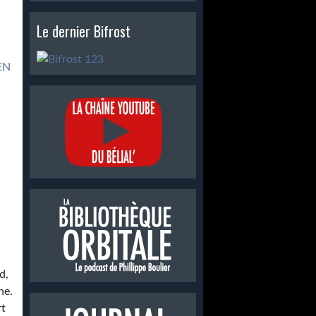
Le dernier Bifrost
EN
d,
ne.
rt