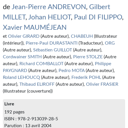
Kvasar
de
Jean-Pierre ANDREVON
,
Gilbert
Pulps
MILLET
,
Johan HELIOT
,
Paul DI FILIPPO
,
Xavier MAUMÉJEAN
Wotan
et
Olivier GIRARD
(Autre auteur),
CHABEUH
(Illustrateur
Étoiles vives
(intérieur)),
Pierre-Paul DURASTANTI
(Traducteur),
ORG
(Autre auteur),
Sébastien GUILLOT
(Autre auteur),
Yellow Submarine
Cordwainer SMITH
(Autre auteur),
Pierre STOLZE
(Autre
NUMÉRIQUE
auteur),
Richard COMBALLOT
(Autre auteur),
Philippe
PAYGNARD
(Autre auteur),
Pedro MOTA
(Autre auteur),
Romans et recueils
Roland LEHOUCQ
(Autre auteur),
Frederik POHL
(Autre
auteur),
Thibaud ELIROFF
(Autre auteur),
Olivier FRASIER
Une Heure-Lumière
(Illustrateur (couverture))
Nouvelles
Livre
Bifrost
192 pages
ISBN : 978-2-913039-28-5
Livres audio
Parution : 13 avril 2004