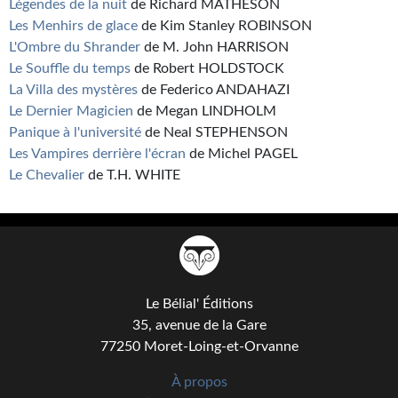
Légendes de la nuit
de Richard MATHESON
Les Menhirs de glace
de Kim Stanley ROBINSON
L'Ombre du Shrander
de M. John HARRISON
Le Souffle du temps
de Robert HOLDSTOCK
La Villa des mystères
de Federico ANDAHAZI
Le Dernier Magicien
de Megan LINDHOLM
Panique à l'université
de Neal STEPHENSON
Les Vampires derrière l'écran
de Michel PAGEL
Le Chevalier
de T.H. WHITE
Le Bélial' Éditions
35, avenue de la Gare
77250 Moret-Loing-et-Orvanne
À propos