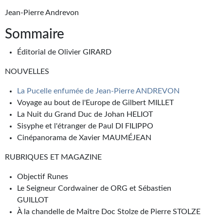
Journal d'un homme des bois
Jean-Pierre Andrevon
FORUMS
Sommaire
CONTACT
Éditorial de Olivier GIRARD
Nous contacter
NOUVELLES
F.A.Q.
La Pucelle enfumée de Jean-Pierre ANDREVON
Voyage au bout de l'Europe de Gilbert MILLET
Soumettre un manuscrit
La Nuit du Grand Duc de Johan HELIOT
Sisyphe et l'étranger de Paul DI FILIPPO
Support technique
Cinépanorama de Xavier MAUMÉJEAN
RUBRIQUES ET MAGAZINE
Objectif Runes
Le Seigneur Cordwainer de ORG et Sébastien
GUILLOT
À la chandelle de Maître Doc Stolze de Pierre STOLZE