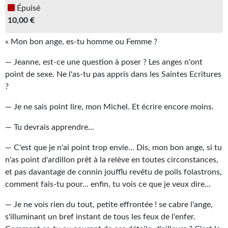
Épuisé
Gratuit
10,00 €
Sans DRM
« Mon bon ange, es-tu homme ou Femme ?
BIFROST
— Jeanne, est-ce une question à poser ? Les anges n'ont
point de sexe. Ne l'as-tu pas appris dans les Saintes Ecritures
Tous les numéros
?
En numérique
— Je ne sais point lire, mon Michel. Et écrire encore moins.
S'abonner
— Tu devrais apprendre...
Les critiques
— C'est que je n'ai point trop envie... Dis, mon bon ange, si tu
n'as point d'ardillon prêt à la relève en toutes circonstances,
Le blog
et pas davantage de connin joufflu revêtu de poils folastrons,
comment fais-tu pour... enfin, tu vois ce que je veux dire...
Le prix des lecteurs
— Je ne vois rien du tout, petite effrontée ! se cabre l'ange,
GOODIES
s'illuminant un bref instant de tous les feux de l'enfer.