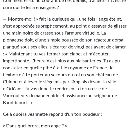
Goodies Gotland
Comment es-tu au courant de ces détails, d'ailleurs ? C'est le
curé qui te les a enseignés ?
Tirages d’art Une Heure-Lumière
— Montre-moi ! » fait la curieuse qui, une fois l'ange éteint,
PLUS
s'est approchée subrepticement, au point d'essayer de glisser
une main noire de crasse sous l'armure virtuelle. La
À paraître
plongeuse doit, d'une simple poussée de son réacteur dorsal
planqué sous ses ailes, s'écarter de vingt pas avant de clamer
Revue de presse
: « Maintenant tu vas fermer ton clapet et m'écouter,
impertinente. L'heure n'est plus aux plaisanteries. Tu as pu
Récompenses
constater en quelle pitié était le royaume de France. Je
Newsletter
t'exhorte à te porter au secours du roi en son château de
Chinon et à lever le siège mis par l'Anglais devant la ville
Le Bélial' sur Youtube
d'Orléans. Tu vas donc te rendre en la forteresse de
Vaucouleurs demander aide et assistance au seigneur de
LE BLOG BIFROST
Baudricourt ! »
Tous les articles
Ce à quoi la Jeannette répond d'un ton boudeur :
La Bibliothèque orbitale
« Dans quel ordre, mon ange ? »