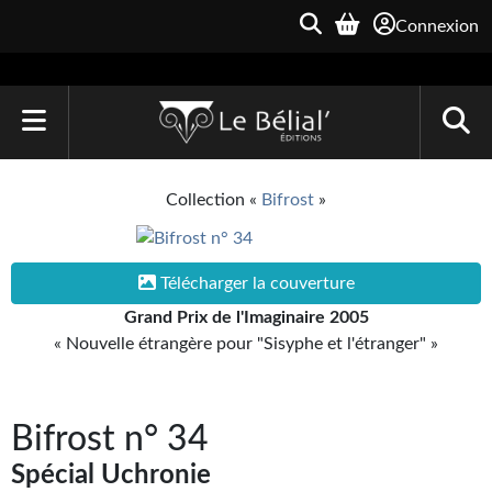
Connexion
ACCUEIL
Collection «
Bifrost
»
LIVRES
Le Bélial'
Télécharger la couverture
Grand Prix de l'Imaginaire 2005
Une Heure-Lumière
« Nouvelle étrangère pour "Sisyphe et l'étranger" »
Archive du Futur
Parallaxe
Bifrost n° 34
Quarante-Deux
Spécial Uchronie