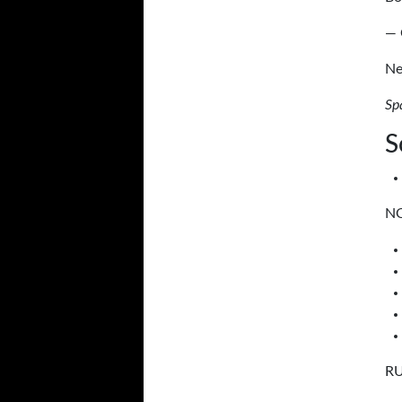
— 
Ne
Sp
S
N
R