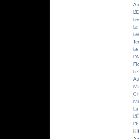
Au
L'
Le
Le
Le
Te
Le
L'
Fi
Le
Au
Ma
Cr
Mi
La
L'
L'
Ki
Am