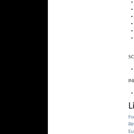
SC
I
L
Fo
Rê
Eu