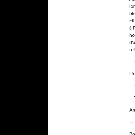
lo
bl
El
à 
ho
d'
re
— 
Un
— 
— 
Am
— 
Bo