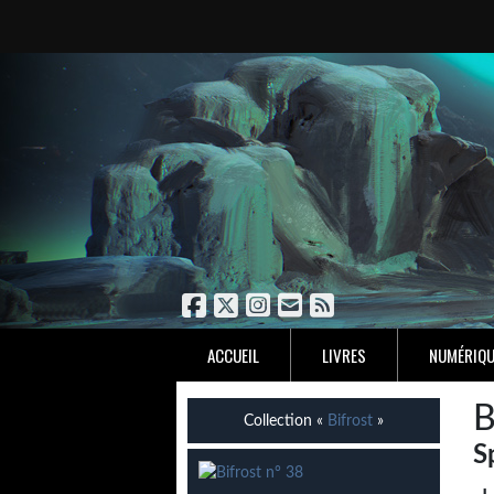
ACCUEIL
LIVRES
NUMÉRIQU
B
Collection «
Bifrost
»
S