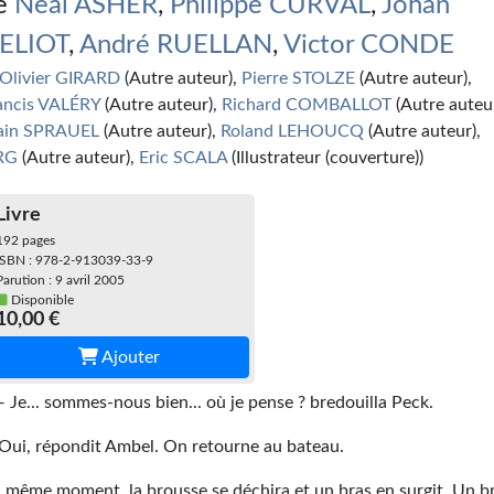
e
Neal ASHER
,
Philippe CURVAL
,
Johan
ELIOT
,
André RUELLAN
,
Victor CONDE
Olivier GIRARD
(Autre auteur),
Pierre STOLZE
(Autre auteur),
ancis VALÉRY
(Autre auteur),
Richard COMBALLOT
(Autre auteur
ain SPRAUEL
(Autre auteur),
Roland LEHOUCQ
(Autre auteur),
RG
(Autre auteur),
Eric SCALA
(Illustrateur (couverture))
Livre
192 pages
ISBN : 978-2-913039-33-9
Parution : 9 avril 2005
Disponible
10,00 €
Ajouter
— Je... sommes-nous bien... où je pense ? bredouilla Peck.
Oui, répondit Ambel. On retourne au bateau.
 même moment, la brousse se déchira et un bras en surgit. Un b