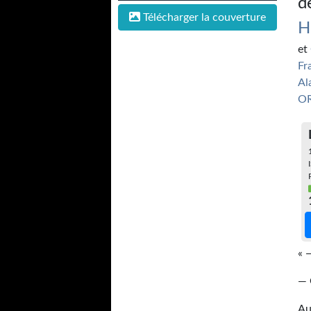
d
Télécharger la couverture
H
et
Fr
Al
O
« 
— 
Au