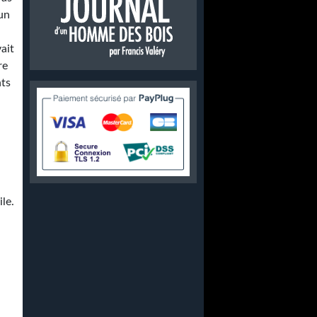
'un
vait
re
nts
le.