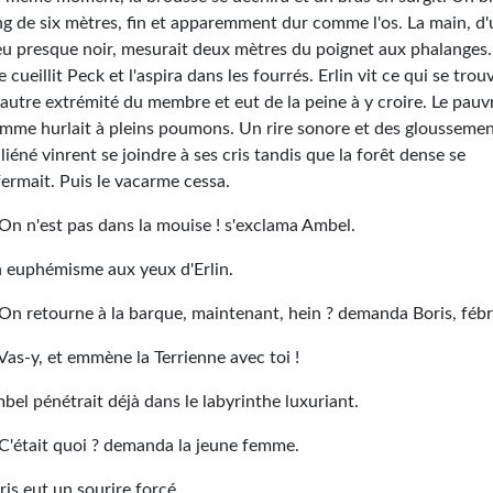
ng de six mètres, fin et apparemment dur comme l'os. La main, d
eu presque noir, mesurait deux mètres du poignet aux phalanges.
le cueillit Peck et l'aspira dans les fourrés. Erlin vit ce qui se trou
l'autre extrémité du membre et eut de la peine à y croire. Le pauv
mme hurlait à pleins poumons. Un rire sonore et des glousseme
aliéné vinrent se joindre à ses cris tandis que la forêt dense se
fermait. Puis le vacarme cessa.
On n'est pas dans la mouise ! s'exclama Ambel.
 euphémisme aux yeux d'Erlin.
On retourne à la barque, maintenant, hein ? demanda Boris, fébri
Vas-y, et emmène la Terrienne avec toi !
bel pénétrait déjà dans le labyrinthe luxuriant.
C'était quoi ? demanda la jeune femme.
ris eut un sourire forcé.