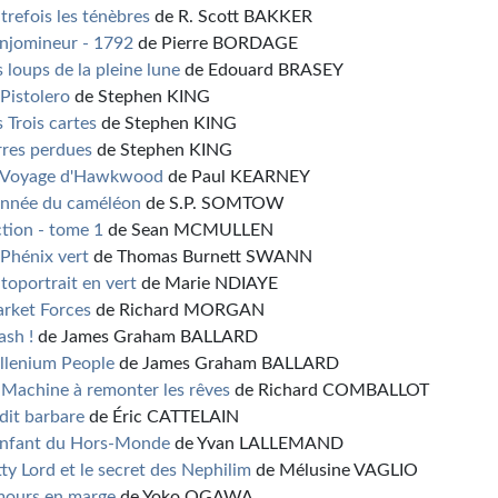
trefois les ténèbres
de R. Scott BAKKER
Enjomineur - 1792
de Pierre BORDAGE
s loups de la pleine lune
de Edouard BRASEY
 Pistolero
de Stephen KING
s Trois cartes
de Stephen KING
rres perdues
de Stephen KING
 Voyage d'Hawkwood
de Paul KEARNEY
Année du caméléon
de S.P. SOMTOW
ction - tome 1
de Sean MCMULLEN
 Phénix vert
de Thomas Burnett SWANN
toportrait en vert
de Marie NDIAYE
rket Forces
de Richard MORGAN
ash !
de James Graham BALLARD
llenium People
de James Graham BALLARD
 Machine à remonter les rêves
de Richard COMBALLOT
Édit barbare
de Éric CATTELAIN
Enfant du Hors-Monde
de Yvan LALLEMAND
tty Lord et le secret des Nephilim
de Mélusine VAGLIO
ours en marge
de Yoko OGAWA