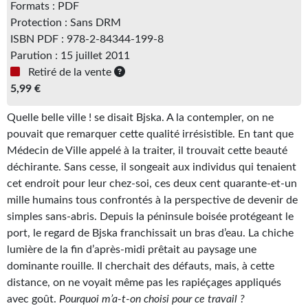
Formats : PDF
Gratuit
Protection : Sans DRM
ISBN PDF : 978-2-84344-199-8
Sans DRM
Parution : 15 juillet 2011
Retiré de la vente
BIFROST
5,99 €
Tous les numéros
Quelle belle ville ! se disait Bjska. A la contempler, on ne
En numérique
pouvait que remarquer cette qualité irrésistible. En tant que
Médecin de Ville appelé à la traiter, il trouvait cette beauté
S'abonner
déchirante. Sans cesse, il songeait aux individus qui tenaient
cet endroit pour leur chez-soi, ces deux cent quarante-et-un
Les critiques
mille humains tous confrontés à la perspective de devenir de
simples sans-abris. Depuis la péninsule boisée protégeant le
Le blog
port, le regard de Bjska franchissait un bras d’eau. La chiche
Le prix des lecteurs
lumière de la fin d’après-midi prêtait au paysage une
dominante rouille. Il cherchait des défauts, mais, à cette
GOODIES
distance, on ne voyait même pas les rapiéçages appliqués
avec goût.
Pourquoi m’a-t-on choisi pour ce travail ?