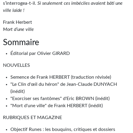
Goodies Gotland
s’interrogea-t-il.
Si seulement ces imbéciles avaient bâti une
ville laide !
Tirages d’art Une Heure-Lumière
Frank Herbert
PLUS
Mort d’une ville
À paraître
Sommaire
Revue de presse
Éditorial par Olivier GIRARD
Récompenses
NOUVELLES
Newsletter
Semence de Frank HERBERT (traduction révisée)
"Le Clin d'œil du héron" de Jean-Claude DUNYACH
Le Bélial' sur Youtube
(inédit)
"Exorciser ses fantômes" d'Eric BROWN (inédit)
LE BLOG BIFROST
"Mort d'une ville" de Frank HERBERT (inédit)
Tous les articles
RUBRIQUES ET MAGAZINE
La Bibliothèque orbitale
Objectif Runes : les bouquins, critiques et dossiers