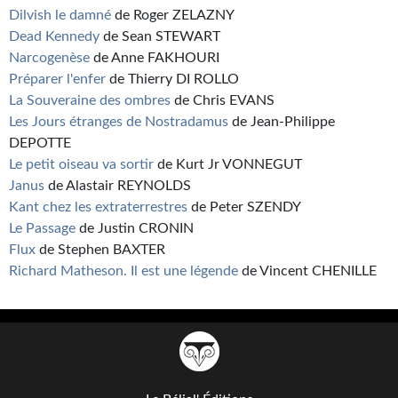
Dilvish le damné
de Roger ZELAZNY
Dead Kennedy
de Sean STEWART
Narcogenèse
de Anne FAKHOURI
Préparer l'enfer
de Thierry DI ROLLO
La Souveraine des ombres
de Chris EVANS
Les Jours étranges de Nostradamus
de Jean-Philippe
DEPOTTE
Le petit oiseau va sortir
de Kurt Jr VONNEGUT
Janus
de Alastair REYNOLDS
Kant chez les extraterrestres
de Peter SZENDY
Le Passage
de Justin CRONIN
Flux
de Stephen BAXTER
Richard Matheson. Il est une légende
de Vincent CHENILLE