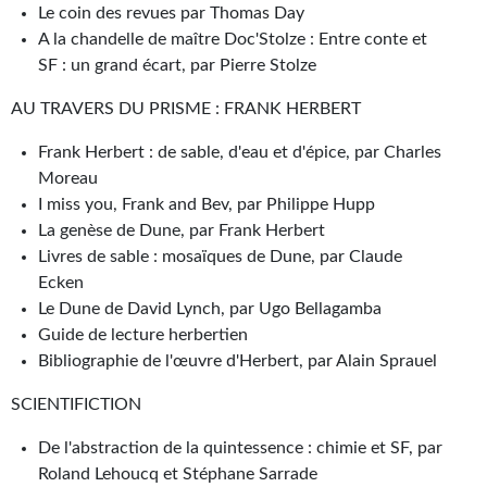
Le coin des revues par Thomas Day
Journal d'un homme des bois
A la chandelle de maître Doc'Stolze : Entre conte et
FORUMS
SF : un grand écart, par Pierre Stolze
AU TRAVERS DU PRISME : FRANK HERBERT
CONTACT
Frank Herbert : de sable, d'eau et d'épice, par Charles
Nous contacter
Moreau
F.A.Q.
I miss you, Frank and Bev, par Philippe Hupp
La genèse de Dune, par Frank Herbert
Soumettre un manuscrit
Livres de sable : mosaïques de Dune, par Claude
Ecken
Support technique
Le Dune de David Lynch, par Ugo Bellagamba
Guide de lecture herbertien
Bibliographie de l'œuvre d'Herbert, par Alain Sprauel
SCIENTIFICTION
De l'abstraction de la quintessence : chimie et SF, par
Roland Lehoucq et Stéphane Sarrade