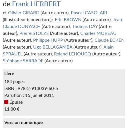
Kvasar
de
Frank HERBERT
et
Olivier GIRARD
(Autre auteur),
Pascal CASOLARI
Pulps
(Illustrateur (couverture)),
Eric BROWN
(Autre auteur),
Jean-
Claude DUNYACH
(Autre auteur),
Thomas DAY
(Autre
Wotan
auteur),
Pierre STOLZE
(Autre auteur),
Charles MOREAU
Étoiles vives
(Autre auteur),
Philippe HUPP
(Autre auteur),
Claude ECKEN
(Autre auteur),
Ugo BELLAGAMBA
(Autre auteur),
Alain
Yellow Submarine
SPRAUEL
(Autre auteur),
Roland LEHOUCQ
(Autre auteur),
Stéphane SARRADE
(Autre auteur)
NUMÉRIQUE
Livre
Romans et recueils
184 pages
Une Heure-Lumière
ISBN : 978-2-913039-60-5
Parution : 15 juillet 2011
Nouvelles
Épuisé
11,00 €
Bifrost
Version numérique
Livres audio