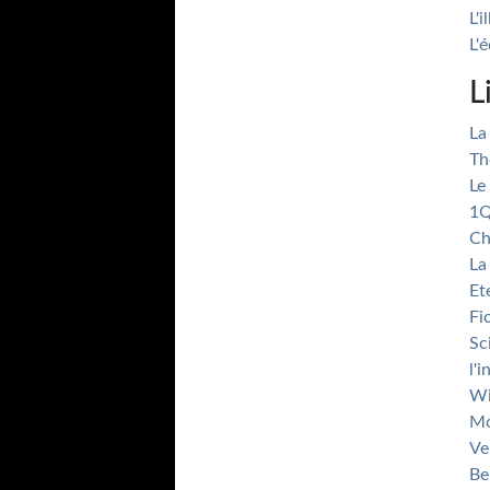
L'
L'
L
La
Th
Le
1Q
Ch
La
Et
Fi
Sc
l'
Wi
Mo
Ve
Be