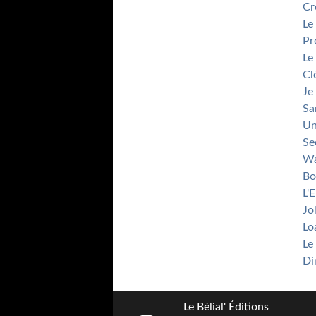
Cr
Le
Pr
Le
Cl
Je
Sa
Un
Se
Wa
Bo
L'
Jo
Lo
Le
Di
Le Bélial' Éditions