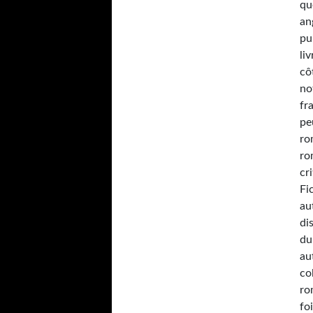
qu
an
pu
li
cô
no
fr
pe
ro
ro
cr
Fi
au
di
du
au
co
ro
fo