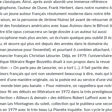
e classiques. Ainsi, après avoir abordé une immense référence
glophone, l’auteur de Dune, Frank Herbert, dans notre numéro 6
is un jeune auteur français résolument moderne dans notre 64e
vraison, en la personne de Jérôme Noirez (et avant de retourner 
té des fondateurs américains avec Isaac Asimov dans le Bifrost 6
tre 65e opus consacrera un large dossier à un auteur lui aussi
ancophone mais plus ancien, un écrivain quelque peu oublié (il éc
u, et œuvre qui plus est depuis des années dans le domaine du
man jeunesse pour l’essentiel), et pourtant ô combien attachant, 
mancier français Christian Léourier. Déjà, en 1979, l’universitaire
itique littéraire Roger Bozzetto disait à son propos dans la revue
ction : « On parle peu de Leourier, on a tort (…), il fait partie des
teurs français qui ont non seulement beaucoup à dire, mais qui l
sent d'une manière originale, où la poésie est au service d'une vis
 monde bien peu banale. » Pour mémoire, on rappellera que not
teur fit ses débuts en littérature en 1972 dans la très prestigieus
llection « Ailleurs & demain » des éditions Robert Laffont avec le
man Les Montagnes du soleil, collection qui le publiera une seco
is en 1979 avec le très beau La Planète inquiète. Son cycle le plu