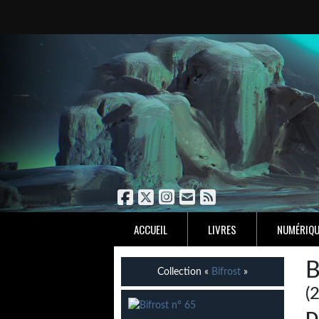
ACCUEIL
LIVRES
NUMÉRIQU
B
Collection «
Bifrost
»
(