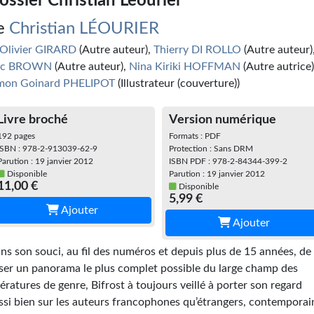
ossier Christian Léourier
e
Christian LÉOURIER
Olivier GIRARD
(Autre auteur),
Thierry DI ROLLO
(Autre auteur)
ic BROWN
(Autre auteur),
Nina Kiriki HOFFMAN
(Autre autrice)
mon Goinard PHELIPOT
(Illustrateur (couverture))
Livre broché
Version numérique
192 pages
Formats : PDF
ISBN : 978-2-913039-62-9
Protection : Sans DRM
Parution : 19 janvier 2012
ISBN PDF : 978-2-84344-399-2
Disponible
Parution : 19 janvier 2012
11,00 €
Disponible
5,99 €
Ajouter
Ajouter
ns son souci, au fil des numéros et depuis plus de 15 années, de
sser un panorama le plus complet possible du large champ des
ttératures de genre, Bifrost à toujours veillé à porter son regard
ssi bien sur les auteurs francophones qu’étrangers, contemporai