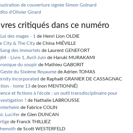
illustration de couverture signée Simon Goinard
édito d'Olivier Girard
ivres critiqués dans ce numéro
 Loi des mages - 1
de Henri Lion OLDIE
e City & The City
de China MIÉVILLE
 Sang des immortels
de Laurent GENEFORT
84 - Livre 1, Avril-Juin
de Haruki MURAKAMI
ronique du soupir
de Mathieu GABORIT
 Geste du Sixième Royaume
de Adrien TOMAS
ernity Incorporated
de Raphaël GRANIER DE CASSAGNAC
ction - tome 13
de (non MENTIONNÉ)
ience et fictions à l'école : un outil transdisciplinaire pour
investigation ?
de Nathalie LABROUSSE
nterheim
de Fabrice COLIN
i, Lucifer
de Glen DUNCAN
rtige
de Franck THILLIEZ
hemoth
de Scott WESTERFELD