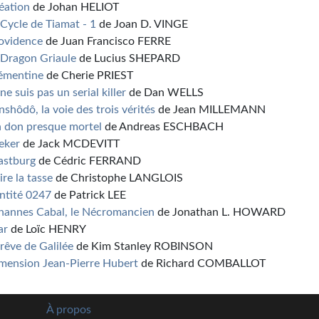
éation
de Johan HELIOT
 Cycle de Tiamat - 1
de Joan D. VINGE
ovidence
de Juan Francisco FERRE
 Dragon Griaule
de Lucius SHEPARD
émentine
de Cherie PRIEST
 ne suis pas un serial killer
de Dan WELLS
nshôdô, la voie des trois vérités
de Jean MILLEMANN
 don presque mortel
de Andreas ESCHBACH
eker
de Jack MCDEVITT
stburg
de Cédric FERRAND
ire la tasse
de Christophe LANGLOIS
Entité 0247
de Patrick LEE
hannes Cabal, le Nécromancien
de Jonathan L. HOWARD
ar
de Loïc HENRY
 rêve de Galilée
de Kim Stanley ROBINSON
mension Jean-Pierre Hubert
de Richard COMBALLOT
À propos