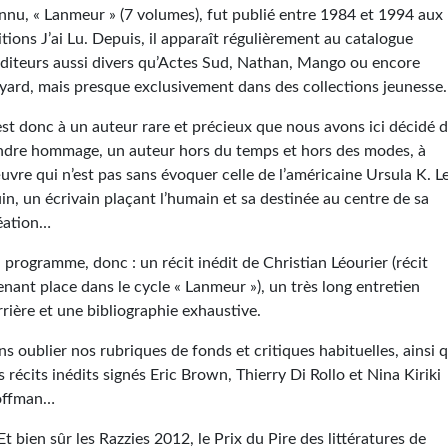
nnu, « Lanmeur » (7 volumes), fut publié entre 1984 et 1994 aux
itions J’ai Lu. Depuis, il apparaît régulièrement au catalogue
éditeurs aussi divers qu’Actes Sud, Nathan, Mango ou encore
yard, mais presque exclusivement dans des collections jeunesse.
est donc à un auteur rare et précieux que nous avons ici décidé 
ndre hommage, un auteur hors du temps et hors des modes, à
œuvre qui n’est pas sans évoquer celle de l’américaine Ursula K. L
in, un écrivain plaçant l’humain et sa destinée au centre de sa
éation…
 programme, donc : un récit inédit de Christian Léourier (récit
enant place dans le cycle « Lanmeur »), un très long entretien
rrière et une bibliographie exhaustive.
ns oublier nos rubriques de fonds et critiques habituelles, ainsi 
s récits inédits signés Eric Brown, Thierry Di Rollo et Nina Kiriki
ffman…
Et bien sûr les Razzies 2012, le Prix du Pire des littératures de