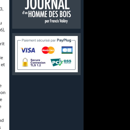
3,
du
6),
rit
le
 et
e
ion
re
e
nd
s