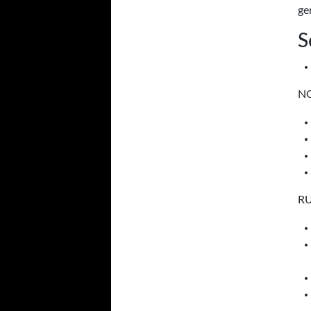
ge
S
N
R