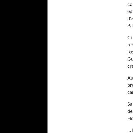
co
éd
d’
Ba
C’
re
l’
Gu
cr
Au
pr
ca
Sa
de
Ho
… 