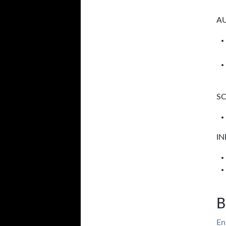
AU
SC
I
B
En