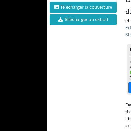
D
Télécharger la couverture
d
Télécharger un extrait
et
Er
Si
Da
ti
li
au