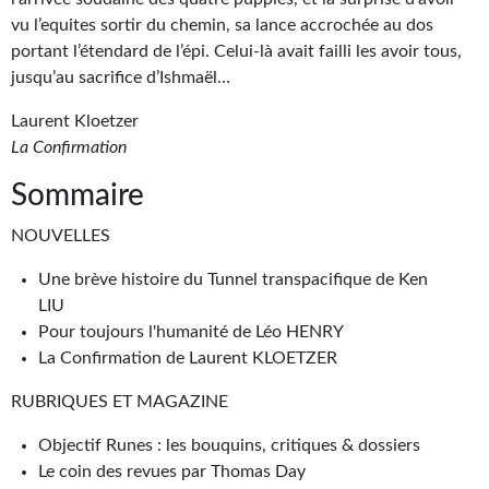
Goodies Gotland
vu l’equites sortir du chemin, sa lance accrochée au dos
Tirages d’art Une Heure-Lumière
portant l’étendard de l’épi. Celui-là avait failli les avoir tous,
jusqu’au sacrifice d’Ishmaël…
PLUS
Laurent Kloetzer
À paraître
La Confirmation
Revue de presse
Sommaire
Récompenses
NOUVELLES
Newsletter
Une brève histoire du Tunnel transpacifique de Ken
LIU
Le Bélial' sur Youtube
Pour toujours l'humanité de Léo HENRY
La Confirmation de Laurent KLOETZER
LE BLOG BIFROST
RUBRIQUES ET MAGAZINE
Tous les articles
Objectif Runes : les bouquins, critiques & dossiers
La Bibliothèque orbitale
Le coin des revues par Thomas Day