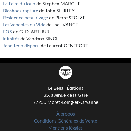
La Faim du loup
de Stephen MARCHE
Bioshock rapture
de John SHIRLEY
Residence beau rivage
de Pierre STOLZE
Les Vandales du Vide
de Jack VANCE
EOS
de G. D. ARTHUR
Infinités
de Vandana SINGH
Jennifer a disparu
de Laurent GENEFORT
Le Bélial' Éditions
35, avenue de la Gare
77250 Moret-Loing-et-Orvanne
À propos
Conditions Générales de Vente
Mentions légales