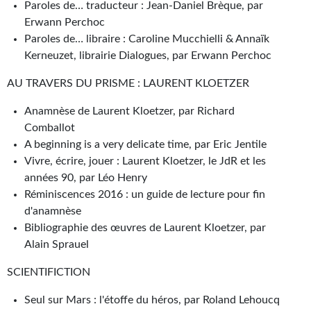
Paroles de… traducteur : Jean-Daniel Brèque, par
Journal d'un homme des bois
Erwann Perchoc
Paroles de… libraire : Caroline Mucchielli & Annaïk
FORUMS
Kerneuzet, librairie Dialogues, par Erwann Perchoc
CONTACT
AU TRAVERS DU PRISME : LAURENT KLOETZER
Nous contacter
Anamnèse de Laurent Kloetzer, par Richard
Comballot
F.A.Q.
A beginning is a very delicate time, par Eric Jentile
Soumettre un manuscrit
Vivre, écrire, jouer : Laurent Kloetzer, le JdR et les
années 90, par Léo Henry
Support technique
Réminiscences 2016 : un guide de lecture pour fin
d'anamnèse
Bibliographie des œuvres de Laurent Kloetzer, par
Alain Sprauel
SCIENTIFICTION
Seul sur Mars : l'étoffe du héros, par Roland Lehoucq