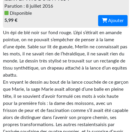
Parution : 8 juillet 2016
Gratuit
Disponible
Sans DRM
5,99 €
Ajouter
BIFROST
Un épi de blé noir sur fond rouge. L’épi s’étirait en amande
pointue, on ne pouvait s’empêcher de penser à la lame
Tous les numéros
d’une épée. Sable sur lit de gueule, Merlin ne connaissait pas
les mots, il ne savait rien de l’héraldique, il ne savait rien du
En numérique
monde. Le dessin très stylisé se trouvait sur un rectangle de
tissu synthétique, un drapeau attaché à la lance d’un equites
S'abonner
abattu.
Les critiques
En voyant le dessin au bout de la lance couchée de ce garçon
que Marie, la sage Marie avait allongé d’une balle en pleine
Le blog
tête, il se souvient d’avoir formulé ces mots à voix haute
pour la première fois : la dame des moissons, avec un
Le prix des lecteurs
frisson de peur et de fascination comme s’il avait été capable
alors de distinguer dans l’avenir son propre chemin, ses
GOODIES
propres transformations. Les autres restaientsaisis par
l’arrivée soudaine des quatre puppies, et la surprise d’avoir