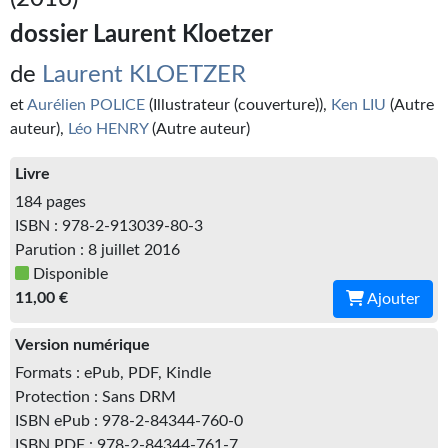
Kvasar
dossier Laurent Kloetzer
Pulps
de
Laurent KLOETZER
Wotan
et
Aurélien POLICE
(Illustrateur (couverture)),
Ken LIU
(Autre
auteur),
Léo HENRY
(Autre auteur)
Étoiles vives
Livre
Yellow Submarine
184 pages
NUMÉRIQUE
ISBN : 978-2-913039-80-3
Parution : 8 juillet 2016
Romans et recueils
Disponible
11,00 €
Ajouter
Une Heure-Lumière
Version numérique
Nouvelles
Formats : ePub, PDF, Kindle
Bifrost
Protection : Sans DRM
ISBN ePub : 978-2-84344-760-0
Livres audio
ISBN PDF : 978-2-84344-761-7