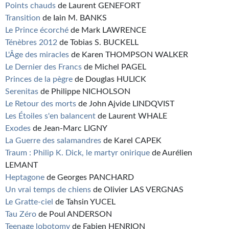
Points chauds
de Laurent GENEFORT
Transition
de Iain M. BANKS
Le Prince écorché
de Mark LAWRENCE
Ténèbres 2012
de Tobias S. BUCKELL
L'Âge des miracles
de Karen THOMPSON WALKER
Le Dernier des Francs
de Michel PAGEL
Princes de la pègre
de Douglas HULICK
Serenitas
de Philippe NICHOLSON
Le Retour des morts
de John Ajvide LINDQVIST
Les Étoiles s'en balancent
de Laurent WHALE
Exodes
de Jean-Marc LIGNY
La Guerre des salamandres
de Karel CAPEK
Traum : Philip K. Dick, le martyr onirique
de Aurélien
LEMANT
Heptagone
de Georges PANCHARD
Un vrai temps de chiens
de Olivier LAS VERGNAS
Le Gratte-ciel
de Tahsin YUCEL
Tau Zéro
de Poul ANDERSON
Teenage lobotomy
de Fabien HENRION