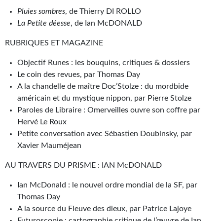
Journal d'un homme des bois
Pluies sombres
, de Thierry DI ROLLO
La Petite déesse
, de Ian McDONALD
FORUMS
RUBRIQUES ET MAGAZINE
CONTACT
Objectif Runes : les bouquins, critiques & dossiers
Nous contacter
Le coin des revues, par Thomas Day
A la chandelle de maître Doc’Stolze : du mordbide
F.A.Q.
américain et du mystique nippon, par Pierre Stolze
Paroles de Libraire : Omerveilles ouvre son coffre par
Soumettre un manuscrit
Hervé Le Roux
Support technique
Petite conversation avec Sébastien Doubinsky, par
Xavier Mauméjean
AU TRAVERS DU PRISME : IAN McDONALD
Ian McDonald : le nouvel ordre mondial de la SF, par
Thomas Day
A la source du Fleuve des dieux, par Patrice Lajoye
Futuroscopie : cartographie critique de l’œuvre de Ian