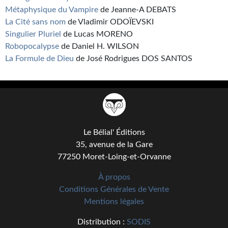
Métaphysique du Vampire
de Jeanne-A DEBATS
La Cité sans nom
de Vladimir ODOÏEVSKI
Singulier Pluriel
de Lucas MORENO
Robopocalypse
de Daniel H. WILSON
La Formule de Dieu
de José Rodrigues DOS SANTOS
Le Bélial' Éditions
35, avenue de la Gare
77250 Moret-Loing-et-Orvanne
À propos
Conditions Générales de Vente
Mentions légales
Distribution :
SODIS