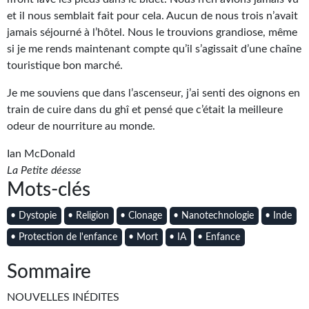
Goodies Gotland
et il nous semblait fait pour cela. Aucun de nous trois n’avait
Tirages d’art Une Heure-Lumière
jamais séjourné à l’hôtel. Nous le trouvions grandiose, même
si je me rends maintenant compte qu’il s’agissait d’une chaîne
PLUS
touristique bon marché.
À paraître
Je me souviens que dans l’ascenseur, j’ai senti des oignons en
train de cuire dans du ghî et pensé que c’était la meilleure
Revue de presse
odeur de nourriture au monde.
Récompenses
Ian McDonald
La Petite déesse
Newsletter
Mots-clés
Le Bélial' sur Youtube
• Dystopie
• Religion
• Clonage
• Nanotechnologie
• Inde
LE BLOG BIFROST
• Protection de l'enfance
• Mort
• IA
• Enfance
Tous les articles
Sommaire
La Bibliothèque orbitale
NOUVELLES INÉDITES