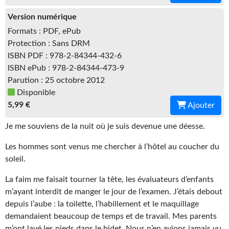
Gratuit
Version numérique
Formats : PDF, ePub
Sans DRM
Protection : Sans DRM
ISBN PDF : 978-2-84344-432-6
BIFROST
ISBN ePub : 978-2-84344-473-9
Tous les numéros
Parution : 25 octobre 2012
Disponible
En numérique
5,99 €
Ajouter
S'abonner
Je me souviens de la nuit où je suis devenue une déesse.
Les critiques
Les hommes sont venus me chercher à l’hôtel au coucher du
soleil.
Le blog
La faim me faisait tourner la tête, les évaluateurs d’enfants
Le prix des lecteurs
m’ayant interdit de manger le jour de l’examen. J’étais debout
depuis l’aube : la toilette, l’habillement et le maquillage
GOODIES
demandaient beaucoup de temps et de travail. Mes parents
m’ont lavé les pieds dans le bidet. Nous n’en avions jamais vu