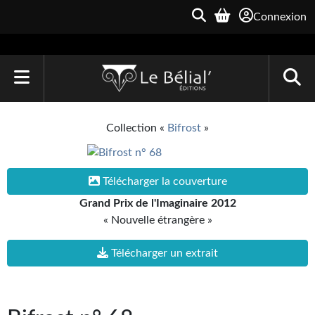
Connexion
ACCUEIL
Collection «
Bifrost
»
LIVRES
Le Bélial'
Télécharger la couverture
Grand Prix de l'Imaginaire 2012
Une Heure-Lumière
« Nouvelle étrangère »
Archive du Futur
Télécharger un extrait
Parallaxe
Quarante-Deux