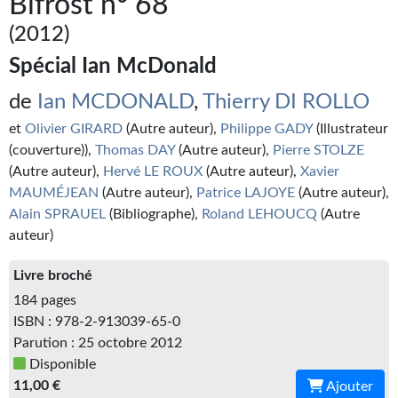
Bifrost n° 68
Kvasar
(2012)
Pulps
Spécial Ian McDonald
Wotan
de
Ian MCDONALD
,
Thierry DI ROLLO
Étoiles vives
et
Olivier GIRARD
(Autre auteur),
Philippe GADY
(Illustrateur
(couverture)),
Thomas DAY
(Autre auteur),
Pierre STOLZE
Yellow Submarine
(Autre auteur),
Hervé LE ROUX
(Autre auteur),
Xavier
MAUMÉJEAN
(Autre auteur),
Patrice LAJOYE
(Autre auteur),
NUMÉRIQUE
Alain SPRAUEL
(Bibliographe),
Roland LEHOUCQ
(Autre
Romans et recueils
auteur)
Une Heure-Lumière
Livre broché
184 pages
Nouvelles
ISBN : 978-2-913039-65-0
Parution : 25 octobre 2012
Bifrost
Disponible
Livres audio
11,00 €
Ajouter