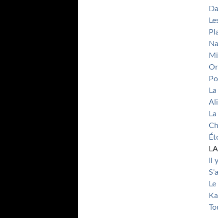
Da
Le
Pl
Na
Mi
Or
Po
La
Al
La
Ch
Ét
L
Il
S'
Le
Ka
To