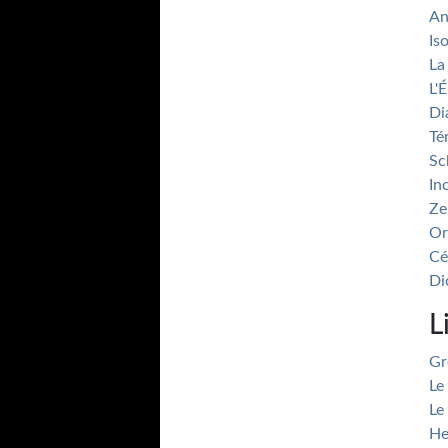
An
Is
La
L'
Di
Té
Sc
In
Ze
Or
Cé
Di
L
Gr
Le
Le
He