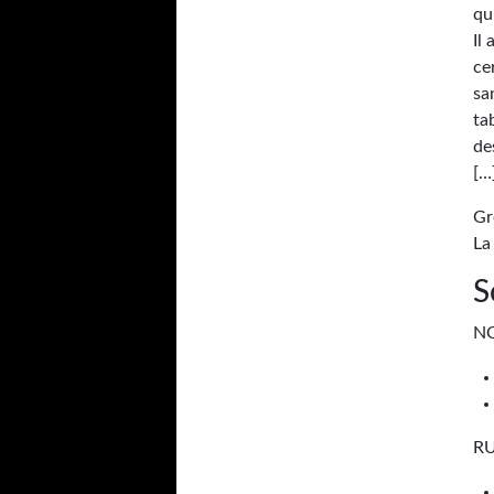
qu
Il
ce
sa
ta
de
[…
Gr
La
S
N
R