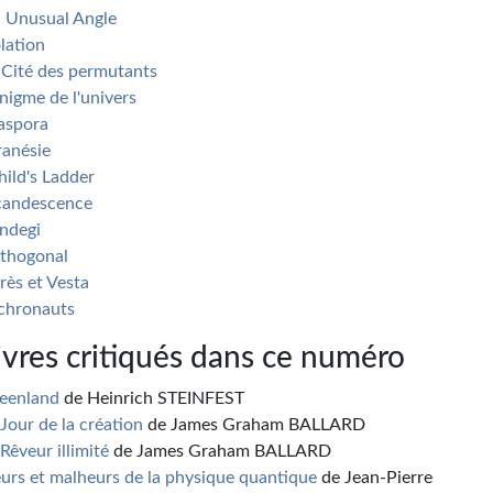
 Unusual Angle
olation
 Cité des permutants
Énigme de l'univers
aspora
ranésie
hild's Ladder
candescence
ndegi
thogonal
rès et Vesta
chronauts
ivres critiqués dans ce numéro
eenland
de Heinrich STEINFEST
 Jour de la création
de James Graham BALLARD
 Rêveur illimité
de James Graham BALLARD
urs et malheurs de la physique quantique
de Jean-Pierre