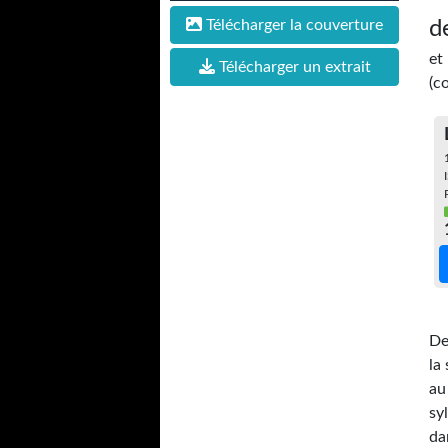
Télécharger la couverture
d
et
Télécharger un extrait
(c
De
la
au
sy
da