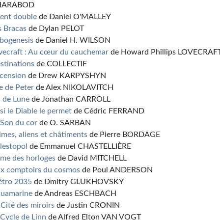
HARABOD
ent double
de Daniel O'MALLEY
s Bracas
de Dylan PELOT
bogenesis
de Daniel H. WILSON
vecraft : Au cœur du cauchemar
de Howard Phillips LOVECRAF
stinations
de COLLECTIF
cension
de Drew KARPYSHYN
Île de Peter
de Alex NIKOLAVITCH
 de Lune
de Jonathan CARROLL
 si le Diable le permet
de Cédric FERRAND
 Son du cor
de O. SARBAN
imes, aliens et châtiments
de Pierre BORDAGE
lestopol
de Emmanuel CHASTELLIÈRE
Âme des horloges
de David MITCHELL
x comptoirs du cosmos
de Poul ANDERSON
tro 2035
de Dmitry GLUKHOVSKY
uamarine
de Andreas ESCHBACH
 Cité des miroirs
de Justin CRONIN
 Cycle de Linn
de Alfred Elton VAN VOGT