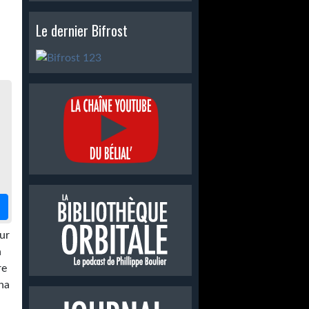
Le dernier Bifrost
sur
n
re
cha