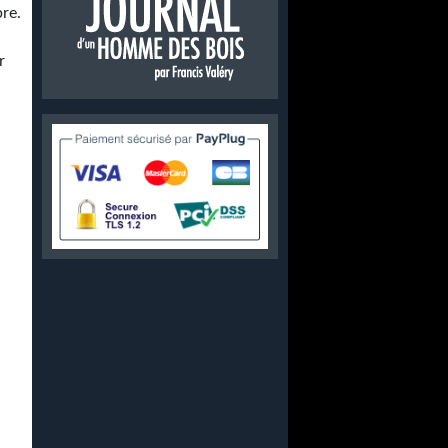
pre.
r
a