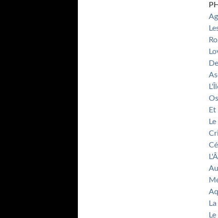
P
Ag
Le
Ro
Lo
De
As
L'
Os
Et
Le
Cr
Cé
L'
Au
Mé
Aq
La
Le