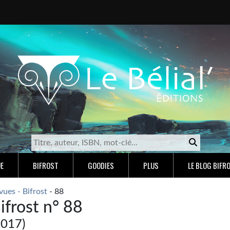
E
BIFROST
GOODIES
PLUS
LE BLOG BIFR
vues - Bifrost
- 88
ifrost n° 88
2017)