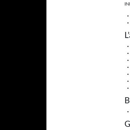
I
L
B
G