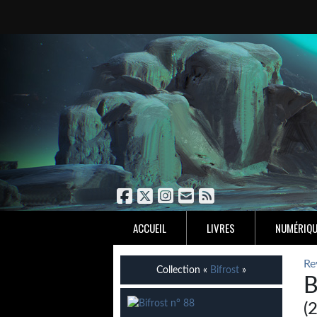
ACCUEIL
LIVRES
NUMÉRIQU
Re
Collection «
Bifrost
»
B
(