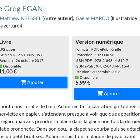
e
Greg EGAN
Matthew KRESSEL
(Autre auteur),
Gaëlle MARCO
(Illustratrice
ouverture))
Livre
Version numérique
192 pages
Formats : PDF, ePub, Kindle
ISBN : 978-2-913039-85-8
Protection : Sans DRM
Parution : 26 octobre 2017
ISBN PDF : 978-2-84344-815-7
Disponible
ISBN ePub : 978-2-84344-816-4
11,00 €
Parution : 30 octobre 2017
Disponible
Ajouter
5,99 €
Ajouter
bout dans la salle de bain, Adam récita l’incantation griffonnée 
 serviette en papier, s’attendant presque à voir quelque apparitio
 regard mauvais prendre sa place dans la glace une fois la derniè
llabe prononcée. Dans son cou, la clapet se courba puis se déta
ns un petit bruit sec. Adam se saisit de la plaque de peau avant