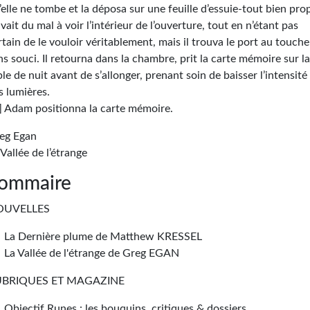
’elle ne tombe et la déposa sur une feuille d’essuie-tout bien pro
 avait du mal à voir l’intérieur de l’ouverture, tout en n’étant pas
rtain de le vouloir véritablement, mais il trouva le port au touche
ns souci. Il retourna dans la chambre, prit la carte mémoire sur l
ble de nuit avant de s’allonger, prenant soin de baisser l’intensité
s lumières.
] Adam positionna la carte mémoire.
eg Egan
 Vallée de l’étrange
ommaire
OUVELLES
La Dernière plume de Matthew KRESSEL
La Vallée de l'étrange de Greg EGAN
UBRIQUES ET MAGAZINE
Objectif Runes : les bouquins, critiques & dossiers