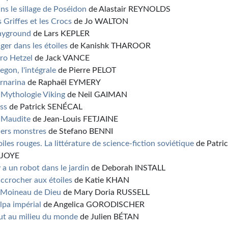
ns le sillage de Poséidon
de Alastair REYNOLDS
s Griffes et les Crocs
de Jo WALTON
ayground
de Lars KEPLER
ger dans les étoiles
de Kanishk THAROOR
ro Hetzel
de Jack VANCE
egon, l'intégrale
de Pierre PELOT
rnarina
de Raphaël EYMERY
 Mythologie Viking
de Neil GAIMAN
iss
de Patrick SENÉCAL
 Maudite
de Jean-Louis FETJAINE
ers monstres
de Stefano BENNI
oiles rouges. La littérature de science-fiction soviétique
de Patri
AJOYE
 y a un robot dans le jardin
de Deborah INSTALL
accrocher aux étoiles
de Katie KHAN
 Moineau de Dieu
de Mary Doria RUSSELL
lpa impérial
de Angelica GORODISCHER
ut au milieu du monde
de Julien BÉTAN