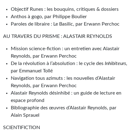
Journal d'un homme des bois
Objectif Runes : les bouquins, critiques & dossiers
Anthos à gogo, par Philippe Boulier
FORUMS
Paroles de libraire : Le Basilic, par Erwann Perchoc
CONTACT
AU TRAVERS DU PRISME : ALASTAIR REYNOLDS
Nous contacter
Mission science-fiction : un entretien avec Alastair
Reynolds, par Erwann Perchoc
F.A.Q.
De la révolution à l’absolution : le cycle des
Inhibiteurs
,
Soumettre un manuscrit
par Emmanuel Tollé
Navigation tous azimuts : les nouvelles d’Alastair
Support technique
Reynolds, par Erwann Perchoc
Alastair Reynolds désinhibé : un guide de lecture en
espace profond
Bibliographie des œuvres d’Alastair Reynolds, par
Alain Sprauel
SCIENTIFICTION