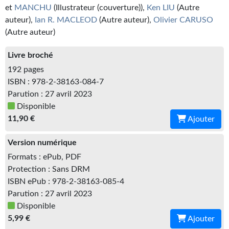
Kvasar
et
MANCHU
(Illustrateur (couverture)),
Ken LIU
(Autre
auteur),
Ian R. MACLEOD
(Autre auteur),
Olivier CARUSO
Pulps
(Autre auteur)
Wotan
Livre broché
192 pages
Étoiles vives
ISBN : 978-2-38163-084-7
Yellow Submarine
Parution : 27 avril 2023
Disponible
NUMÉRIQUE
11,90 €
Ajouter
Romans et recueils
Version numérique
Une Heure-Lumière
Formats : ePub, PDF
Protection : Sans DRM
Nouvelles
ISBN ePub : 978-2-38163-085-4
Parution : 27 avril 2023
Bifrost
Disponible
5,99 €
Ajouter
Livres audio