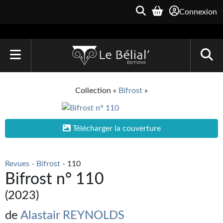
Connexion
ACCUEIL
Collection «
Bifrost
»
LIVRES
Le Bélial'
Télécharger la couverture
Une Heure-Lumière
Revues - Bifrost
- 110
Archive du Futur
Bifrost n° 110
Parallaxe
(2023)
Quarante-Deux
de
Alastair REYNOLDS