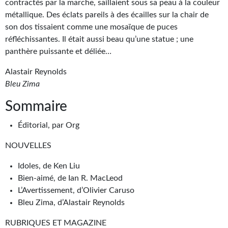
Goodies Gotland
contractés par la marche, saillaient sous sa peau à la couleur
métallique. Des éclats pareils à des écailles sur la chair de
Tirages d’art Une Heure-Lumière
son dos tissaient comme une mosaïque de puces
réfléchissantes. Il était aussi beau qu’une statue ; une
PLUS
panthère puissante et déliée…
À paraître
Alastair Reynolds
Bleu Zima
Revue de presse
Sommaire
Récompenses
Éditorial, par Org
Newsletter
NOUVELLES
Le Bélial' sur Youtube
Idoles, de Ken Liu
LE BLOG BIFROST
Bien-aimé, de Ian R. MacLeod
L’Avertissement, d’Olivier Caruso
Tous les articles
Bleu Zima, d’Alastair Reynolds
La Bibliothèque orbitale
RUBRIQUES ET MAGAZINE