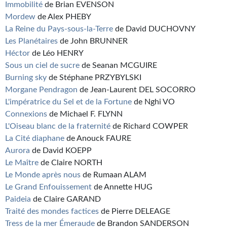
Immobilité
de Brian EVENSON
Mordew
de Alex PHEBY
La Reine du Pays-sous-la-Terre
de David DUCHOVNY
Les Planétaires
de John BRUNNER
Héctor
de Léo HENRY
Sous un ciel de sucre
de Seanan MCGUIRE
Burning sky
de Stéphane PRZYBYLSKI
Morgane Pendragon
de Jean-Laurent DEL SOCORRO
L'impératrice du Sel et de la Fortune
de Nghi VO
Connexions
de Michael F. FLYNN
L'Oiseau blanc de la fraternité
de Richard COWPER
La Cité diaphane
de Anouck FAURE
Aurora
de David KOEPP
Le Maître
de Claire NORTH
Le Monde après nous
de Rumaan ALAM
Le Grand Enfouissement
de Annette HUG
Paideia
de Claire GARAND
Traité des mondes factices
de Pierre DELEAGE
Tress de la mer Émeraude
de Brandon SANDERSON