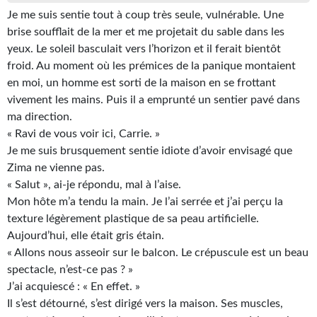
Je me suis sentie tout à coup très seule, vulnérable. Une
Gratuit
brise soufflait de la mer et me projetait du sable dans les
Sans DRM
yeux. Le soleil basculait vers l’horizon et il ferait bientôt
froid. Au moment où les prémices de la panique montaient
BIFROST
en moi, un homme est sorti de la maison en se frottant
vivement les mains. Puis il a emprunté un sentier pavé dans
Tous les numéros
ma direction.
« Ravi de vous voir ici, Carrie. »
En numérique
Je me suis brusquement sentie idiote d’avoir envisagé que
S'abonner
Zima ne vienne pas.
« Salut », ai-je répondu, mal à l’aise.
Les critiques
Mon hôte m’a tendu la main. Je l’ai serrée et j’ai perçu la
texture légèrement plastique de sa peau artificielle.
Le blog
Aujourd’hui, elle était gris étain.
« Allons nous asseoir sur le balcon. Le crépuscule est un beau
Le prix des lecteurs
spectacle, n’est-ce pas ? »
J’ai acquiescé : « En effet. »
GOODIES
Il s’est détourné, s’est dirigé vers la maison. Ses muscles,