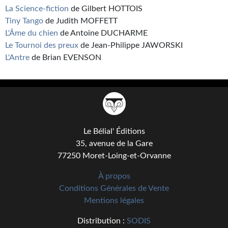
La Science-fiction
de Gilbert HOTTOIS
Tiny Tango
de Judith MOFFETT
L'Âme du chien
de Antoine DUCHARME
Le Tournoi des preux
de Jean-Philippe JAWORSKI
L'Antre
de Brian EVENSON
Le Bélial' Éditions
35, avenue de la Gare
77250 Moret-Loing-et-Orvanne
À propos
Conditions Générales de Vente
Mentions légales
Distribution :
SODIS