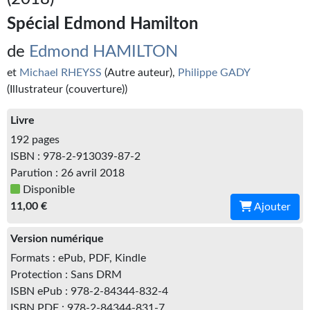
Kvasar
Spécial Edmond Hamilton
Pulps
de
Edmond HAMILTON
Wotan
et
Michael RHEYSS
(Autre auteur),
Philippe GADY
(Illustrateur (couverture))
Étoiles vives
Livre
Yellow Submarine
192 pages
NUMÉRIQUE
ISBN : 978-2-913039-87-2
Parution : 26 avril 2018
Romans et recueils
Disponible
11,00 €
Ajouter
Une Heure-Lumière
Version numérique
Nouvelles
Formats : ePub, PDF, Kindle
Bifrost
Protection : Sans DRM
ISBN ePub : 978-2-84344-832-4
Livres audio
ISBN PDF : 978-2-84344-831-7