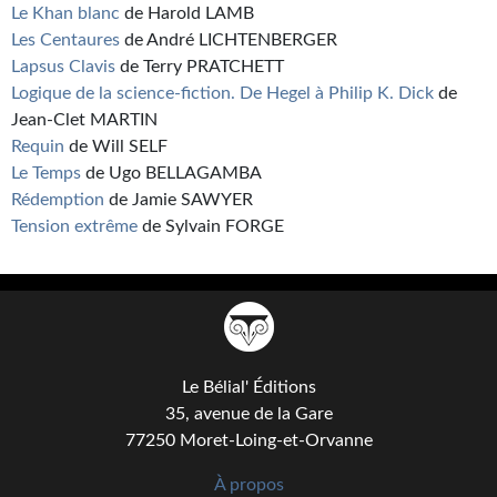
Le Khan blanc
de Harold LAMB
Les Centaures
de André LICHTENBERGER
Lapsus Clavis
de Terry PRATCHETT
Logique de la science-fiction. De Hegel à Philip K. Dick
de
Jean-Clet MARTIN
Requin
de Will SELF
Le Temps
de Ugo BELLAGAMBA
Rédemption
de Jamie SAWYER
Tension extrême
de Sylvain FORGE
Le Bélial' Éditions
35, avenue de la Gare
77250 Moret-Loing-et-Orvanne
À propos