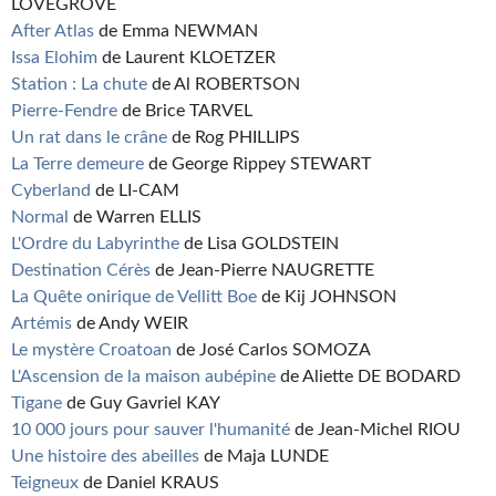
LOVEGROVE
After Atlas
de Emma NEWMAN
Issa Elohim
de Laurent KLOETZER
Station : La chute
de Al ROBERTSON
Pierre-Fendre
de Brice TARVEL
Un rat dans le crâne
de Rog PHILLIPS
La Terre demeure
de George Rippey STEWART
Cyberland
de LI-CAM
Normal
de Warren ELLIS
L'Ordre du Labyrinthe
de Lisa GOLDSTEIN
Destination Cérès
de Jean-Pierre NAUGRETTE
La Quête onirique de Vellitt Boe
de Kij JOHNSON
Artémis
de Andy WEIR
Le mystère Croatoan
de José Carlos SOMOZA
L'Ascension de la maison aubépine
de Aliette DE BODARD
Tigane
de Guy Gavriel KAY
10 000 jours pour sauver l'humanité
de Jean-Michel RIOU
Une histoire des abeilles
de Maja LUNDE
Teigneux
de Daniel KRAUS