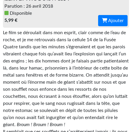
Parution : 26 avril 2018
Gratuit
Disponible
Sans DRM
5,99 €
Ajouter
BIFROST
Le film se déroulait dans mon esprit, clair comme de l’eau de
roche, et je me retrouvais dans la cellule 14 de la Fusée
Tous les numéros
Quatre tandis que les minutes s’égrenaient et que les parois
vibraient chaque fois qu’avait lieu l’explosion qui lançait l’un
En numérique
des engins ; les dix hommes dont je faisais partie patientaient
là, dans leur hamac, prisonniers à l’intérieur de cette boîte de
S'abonner
métal sans fenêtres et de forme bizarre. On attendit jusqu’au
Les critiques
moment où l’énorme main de géant s’abattit sur nous et que
son soufflet nous enfonce dans les ressorts de nos
Le blog
couchettes, nous écrasant à nous étouffer, alors qu’on luttait
pour respirer, que le sang nous rugissait dans la tête, que
Le prix des lecteurs
notre estomac se soulevait en dépit de toutes les pilules
qu’on nous avait fait ingurgiter et qu’on entendait rire le
GOODIES
géant.
Broum ! Broum ! Broum !
Il semblait que ces soufflets ne s’arrêteraient jamais ; ils nous