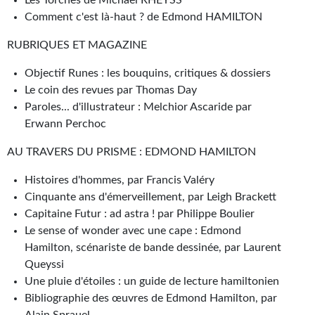
Journal d'un homme des bois
Comment c'est là-haut ? de Edmond HAMILTON
FORUMS
RUBRIQUES ET MAGAZINE
CONTACT
Objectif Runes : les bouquins, critiques & dossiers
Le coin des revues par Thomas Day
Nous contacter
Paroles... d'illustrateur : Melchior Ascaride par
Erwann Perchoc
F.A.Q.
AU TRAVERS DU PRISME : EDMOND HAMILTON
Soumettre un manuscrit
Histoires d'hommes, par Francis Valéry
Support technique
Cinquante ans d'émerveillement, par Leigh Brackett
Capitaine Futur : ad astra ! par Philippe Boulier
Le sense of wonder avec une cape : Edmond
Hamilton, scénariste de bande dessinée, par Laurent
Queyssi
Une pluie d'étoiles : un guide de lecture hamiltonien
Bibliographie des œuvres de Edmond Hamilton, par
Alain Sprauel