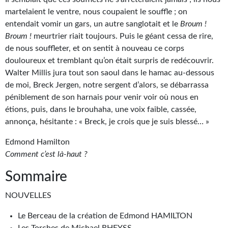
Goodies Gotland
martelaient le ventre, nous coupaient le souffle ; on
Tirages d’art Une Heure-Lumière
entendait vomir un gars, un autre sanglotait et le
Broum !
Broum !
meurtrier riait toujours. Puis le géant cessa de rire,
PLUS
de nous souffleter, et on sentit à nouveau ce corps
douloureux et tremblant qu’on était surpris de redécouvrir.
À paraître
Walter Millis jura tout son saoul dans le hamac au-dessous
de moi, Breck Jergen, notre sergent d’alors, se débarrassa
Revue de presse
péniblement de son harnais pour venir voir où nous en
Récompenses
étions, puis, dans le brouhaha, une voix faible, cassée,
annonça, hésitante : « Breck, je crois que je suis blessé… »
Newsletter
Edmond Hamilton
Le Bélial' sur Youtube
Comment c’est là-haut ?
LE BLOG BIFROST
Sommaire
Tous les articles
NOUVELLES
La Bibliothèque orbitale
Le Berceau de la création de Edmond HAMILTON
Les Torches de Michael RHEYSS