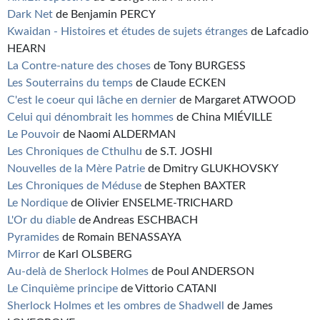
Dark Net
de Benjamin PERCY
Kwaidan - Histoires et études de sujets étranges
de Lafcadio
HEARN
La Contre-nature des choses
de Tony BURGESS
Les Souterrains du temps
de Claude ECKEN
C'est le coeur qui lâche en dernier
de Margaret ATWOOD
Celui qui dénombrait les hommes
de China MIÉVILLE
Le Pouvoir
de Naomi ALDERMAN
Les Chroniques de Cthulhu
de S.T. JOSHI
Nouvelles de la Mère Patrie
de Dmitry GLUKHOVSKY
Les Chroniques de Méduse
de Stephen BAXTER
Le Nordique
de Olivier ENSELME-TRICHARD
L'Or du diable
de Andreas ESCHBACH
Pyramides
de Romain BENASSAYA
Mirror
de Karl OLSBERG
Au-delà de Sherlock Holmes
de Poul ANDERSON
Le Cinquième principe
de Vittorio CATANI
Sherlock Holmes et les ombres de Shadwell
de James