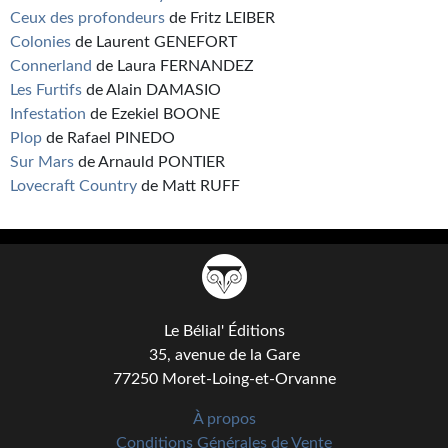
Ceux des profondeurs
de Fritz LEIBER
Colonies
de Laurent GENEFORT
Connerland
de Laura FERNANDEZ
Les Furtifs
de Alain DAMASIO
Infestation
de Ezekiel BOONE
Plop
de Rafael PINEDO
Sur Mars
de Arnauld PONTIER
Lovecraft Country
de Matt RUFF
Le Bélial' Éditions
35, avenue de la Gare
77250 Moret-Loing-et-Orvanne
À propos
Conditions Générales de Vente