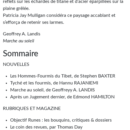
Goodies Gotland
reflets sur les échardes de titane et d’acier éparpillées sur la
plaine grêlée.
Tirages d’art Une Heure-Lumière
Patricia Jay Mulligan considéra ce paysage accablant et
s’efforça de retenir ses larmes.
PLUS
Geoffrey A. Landis
À paraître
Marche au soleil
Revue de presse
Sommaire
Récompenses
NOUVELLES
Newsletter
Les Hommes-Fourmis du Tibet, de Stephen BAXTER
Tyché et les fourmis, de Hannu RAJANIEMI
Le Bélial' sur Youtube
Marche au soleil, de Geoffreyy A. LANDIS
Après un Jugement dernier, de Edmond HAMILTON
LE BLOG BIFROST
RUBRIQUES ET MAGAZINE
Tous les articles
Objectif Runes : les bouquins, critiques & dossiers
La Bibliothèque orbitale
Le coin des revues, par Thomas Day