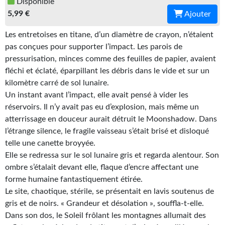
Disponible
Gratuit
5,99 €
Ajouter
Sans DRM
Les entretoises en titane, d’un diamètre de crayon, n’étaient
pas conçues pour supporter l’impact. Les parois de
BIFROST
pressurisation, minces comme des feuilles de papier, avaient
fléchi et éclaté, éparpillant les débris dans le vide et sur un
Tous les numéros
kilomètre carré de sol lunaire.
Un instant avant l’impact, elle avait pensé à vider les
En numérique
réservoirs. Il n’y avait pas eu d’explosion, mais même un
S'abonner
atterrissage en douceur aurait détruit le Moonshadow. Dans
l’étrange silence, le fragile vaisseau s’était brisé et disloqué
Les critiques
telle une canette broyyée.
Elle se redressa sur le sol lunaire gris et regarda alentour. Son
Le blog
ombre s’étalait devant elle, flaque d’encre affectant une
forme humaine fantastiquement étirée.
Le prix des lecteurs
Le site, chaotique, stérile, se présentait en lavis soutenus de
gris et de noirs. « Grandeur et désolation », souffla-t-elle.
GOODIES
Dans son dos, le Soleil frôlant les montagnes allumait des