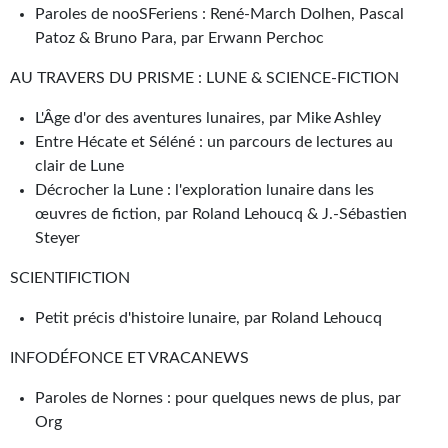
Paroles de nooSFeriens : René-March Dolhen, Pascal
Journal d'un homme des bois
Patoz & Bruno Para, par Erwann Perchoc
FORUMS
AU TRAVERS DU PRISME : LUNE & SCIENCE-FICTION
CONTACT
L'Âge d'or des aventures lunaires, par Mike Ashley
Entre Hécate et Séléné : un parcours de lectures au
Nous contacter
clair de Lune
F.A.Q.
Décrocher la Lune : l'exploration lunaire dans les
œuvres de fiction, par Roland Lehoucq & J.-Sébastien
Soumettre un manuscrit
Steyer
Support technique
SCIENTIFICTION
Petit précis d'histoire lunaire, par Roland Lehoucq
INFODÉFONCE ET VRACANEWS
Paroles de Nornes : pour quelques news de plus, par
Org