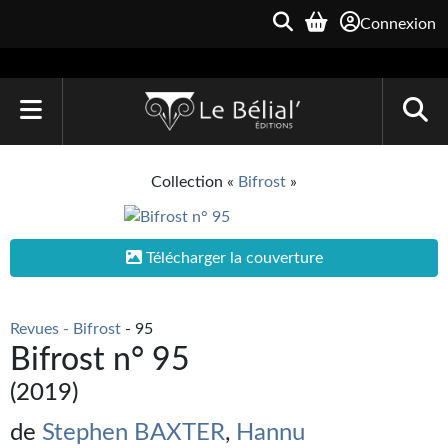
Connexion
ACCUEIL
Collection «
Bifrost
»
LIVRES
Le Bélial'
Télécharger la couverture
Une Heure-Lumière
Revues - Bifrost
- 95
Archive du Futur
Bifrost n° 95
Parallaxe
(2019)
Quarante-Deux
de
Stephen BAXTER
,
Hannu