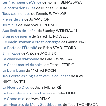
Les Naufragés de Velloa
de Romain BENASSAYA
Reincarnation Blues
de Michael POORE
Tous ces mondes
de Dennis E. TAYLOR
Pierre-de vie
de Jo WALTON
Terminus
de Tom SWETERLITSCH
Aux limites de l’infini
de Stanley WEINBAUM
Braises de guerre
de Gareth L. POWELL
Ce matin, maman a été téléchargée
de Gabriel NAËJ
La Porte de l'Éternité
de Brian STABLEFORD
Simili-Love
de Antoine JAQUIER
La chanson d'Arbonne
de Guy Gavriel KAY
Le Chant mortel du soleil
de Franck FERRIC
Le Livre jaune
de Michael ROCH
Trois coracles cinglaient vers le couchant
de Alex
NIKOLAVITCH
La Fleur de Dieu
de Jean-Michel RÉ
La Forêt des araignées tristes
de Colin HEINE
Le Grand midi
de Yves REMY
Les Meurtres de Molly Southbourne
de Tade THOMPSON