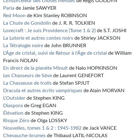
L'Ensorceleur des choses menues
de Régis GODDYN
Paria
de Jamie SAWYER
Red Moon
de Kim Stanley ROBINSON
La Chute de Gondolin
de J. R. R. TOLKIEN
Lovecraft : Je suis Providence (Tome 1 & 2)
de S.T. JOSHI
La Loterie et autres contes noirs
de Shirley JACKSON
La Tétralogie noire
de John BRUNNER
L'Âge de cristal, suivi de Retour à l'Âge de cristal
de William
Francis NOLAN
En direct de la planète Minuit
de Nalo HOPKINSON
Les Chasseurs de Sève
de Laurent GENEFORT
La Chasseuse de trolls
de Stefan SPJUT
Dracula et autres écrits vampiriques
de Alain MORVAN
L'Outsider
de Stephen KING
Diaspora
de Greg EGAN
Élévation
de Stephen KING
Risque Zéro
de Olga LOSSKY
Nouvelles, tomes 1 & 2 : 1945-1982
de Jack VANCE
Chevauche-brumes
de Thibaud LATIL-NICOLAS