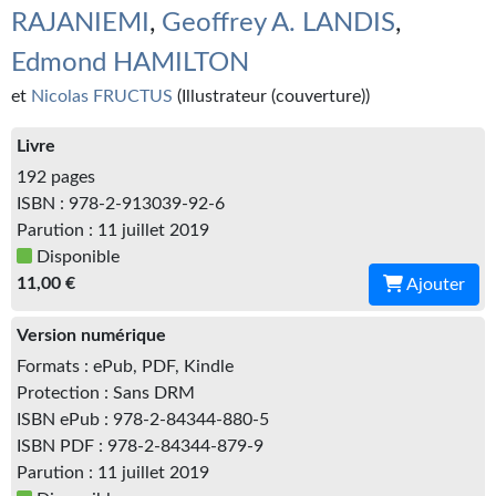
Kvasar
RAJANIEMI
,
Geoffrey A. LANDIS
,
Pulps
Edmond HAMILTON
et
Nicolas FRUCTUS
(Illustrateur (couverture))
Wotan
Livre
Étoiles vives
192 pages
Yellow Submarine
ISBN : 978-2-913039-92-6
Parution : 11 juillet 2019
NUMÉRIQUE
Disponible
11,00 €
Ajouter
Romans et recueils
Version numérique
Une Heure-Lumière
Formats : ePub, PDF, Kindle
Nouvelles
Protection : Sans DRM
ISBN ePub : 978-2-84344-880-5
Bifrost
ISBN PDF : 978-2-84344-879-9
Parution : 11 juillet 2019
Livres audio