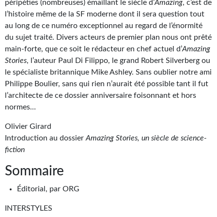
Goodies Gotland
péripéties (nombreuses) émaillant le siècle d’
Amazing
, c’est de
l’histoire même de la SF moderne dont il sera question tout
Tirages d’art Une Heure-Lumière
au long de ce numéro exceptionnel au regard de l’énormité
du sujet traité. Divers acteurs de premier plan nous ont prêté
PLUS
main-forte, que ce soit le rédacteur en chef actuel d’
Amazing
Stories
, l’auteur Paul Di Filippo, le grand Robert Silverberg ou
À paraître
le spécialiste britannique Mike Ashley. Sans oublier notre ami
Revue de presse
Philippe Boulier, sans qui rien n’aurait été possible tant il fut
l’architecte de ce dossier anniversaire foisonnant et hors
Récompenses
normes…
Newsletter
Olivier Girard
Introduction au dossier
Amazing Stories, un siècle de science-
Le Bélial' sur Youtube
fiction
LE BLOG BIFROST
Sommaire
Tous les articles
Éditorial, par ORG
La Bibliothèque orbitale
INTERSTYLES