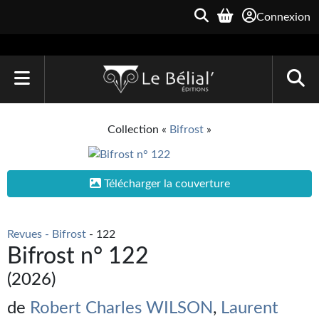
Connexion
ACCUEIL
Collection «
Bifrost
»
LIVRES
Le Bélial'
Télécharger la couverture
Une Heure-Lumière
Revues - Bifrost
- 122
Archive du Futur
Bifrost n° 122
Parallaxe
(2026)
Quarante-Deux
de
Robert Charles WILSON
,
Laurent