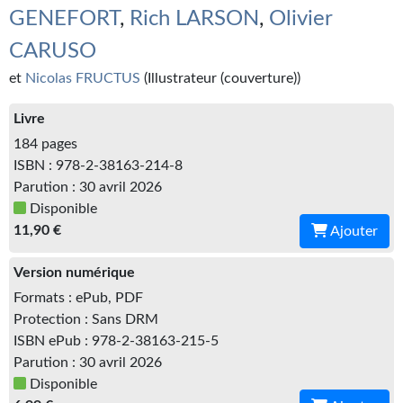
Kvasar
GENEFORT
,
Rich LARSON
,
Olivier
Pulps
CARUSO
et
Nicolas FRUCTUS
(Illustrateur (couverture))
Wotan
Livre
Étoiles vives
184 pages
Yellow Submarine
ISBN : 978-2-38163-214-8
Parution : 30 avril 2026
NUMÉRIQUE
Disponible
11,90 €
Ajouter
Romans et recueils
Version numérique
Une Heure-Lumière
Formats : ePub, PDF
Nouvelles
Protection : Sans DRM
ISBN ePub : 978-2-38163-215-5
Bifrost
Parution : 30 avril 2026
Disponible
Livres audio