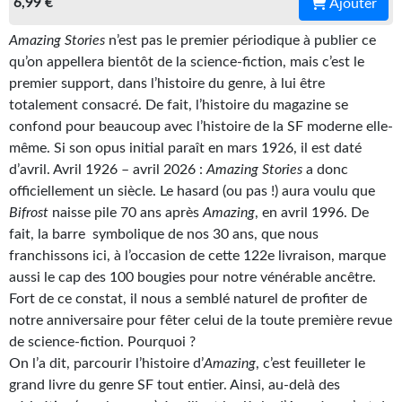
6,99 €
Ajouter
Gratuit
Amazing Stories
n’est pas le premier périodique à publier ce
Sans DRM
qu’on appellera bientôt de la science-fiction, mais c’est le
premier support, dans l’histoire du genre, à lui être
BIFROST
totalement consacré. De fait, l’histoire du magazine se
confond pour beaucoup avec l’histoire de la SF moderne elle-
Tous les numéros
même. Si son opus initial paraît en mars 1926, il est daté
d’avril. Avril 1926 – avril 2026 :
Amazing Stories
a donc
En numérique
officiellement un siècle. Le hasard (ou pas !) aura voulu que
S'abonner
Bifrost
naisse pile 70 ans après
Amazing
, en avril 1996. De
fait, la barre symbolique de nos 30 ans, que nous
Les critiques
franchissons ici, à l’occasion de cette 122e livraison, marque
aussi le cap des 100 bougies pour notre vénérable ancêtre.
Le blog
Fort de ce constat, il nous a semblé naturel de profiter de
notre anniversaire pour fêter celui de la toute première revue
Le prix des lecteurs
de science-fiction. Pourquoi ?
On l’a dit, parcourir l’histoire d’
Amazing
, c’est feuilleter le
GOODIES
grand livre du genre SF tout entier. Ainsi, au-delà des