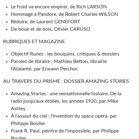
Journal d'un homme des bois
Le froid va encore empirer, de Rich LARSON
Hommage à Pandore, de Robert Charles WILSON
FORUMS
Réduire, de Laurent GENEFORT
De boue et de bois, Olivier CARUSO
CONTACT
RUBRIQUES ET MAGAZINE
Nous contacter
Objectif Runes : les bouquins, critiques & dossiers
F.A.Q.
Paroles de libraire : Mathieu Betton, librairie
l'Atalante, par Erwann Perchoc
Soumettre un manuscrit
AU TRAVERS DU PRISME : DOSSIER AMAZING STORIES
Support technique
Amazing Stories : une sensationnelle histoire. De la
radio jusqu'aux étoiles, les années 1920, par Mike
Ashley
À l'assaut du ciel : l'invention du space opera, par
Philippe Boulier
Frank R. Paul, peintre de l'impossible, par Philippe
Boulier